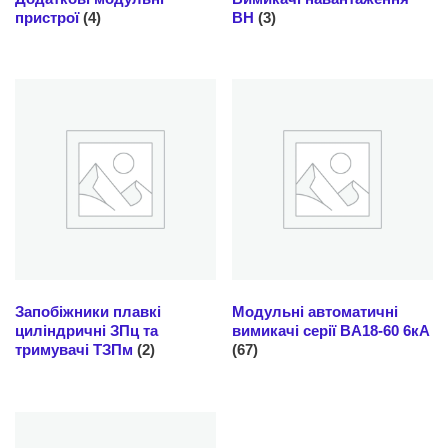
пристрої
(4)
ВН
(3)
Запобіжники плавкі
Модульні автоматичні
циліндричні ЗПц та
вимикачі серії BA18-60 6кА
тримувачі ТЗПм
(2)
(67)