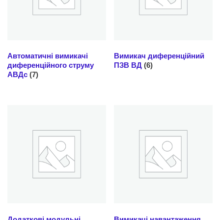
Автоматичні вимикачі
Вимикач диференційний
диференційного струму
ПЗВ ВД
(6)
АВДс
(7)
Додаткові модульні
Вимикачі навантаження