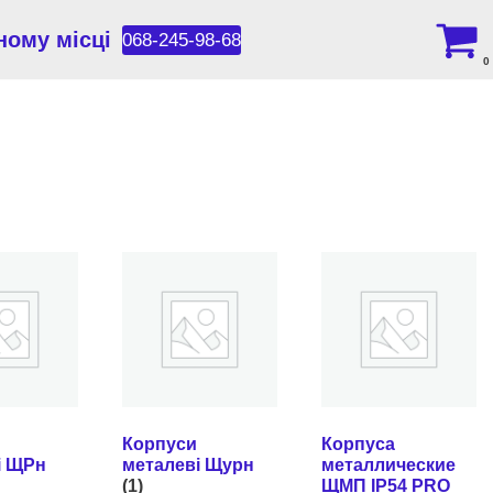
ному місці
068-245-98-68
0
Корпуси
Корпуса
і ЩРн
металеві Щурн
металлические
(1)
ЩМП IP54 PRO