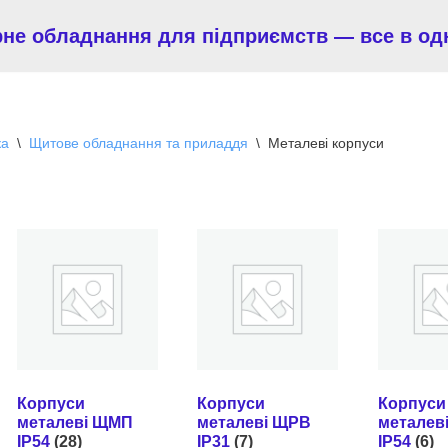
рне обладнання для підприємств — все в од
ка
\
Щитове обладнання та приладдя
\
Металеві корпуси
Корпуси
Корпуси
Корпуси
металеві ЩМП
металеві ЩРВ
металев
IP54
(28)
IP31
(7)
IP54
(6)