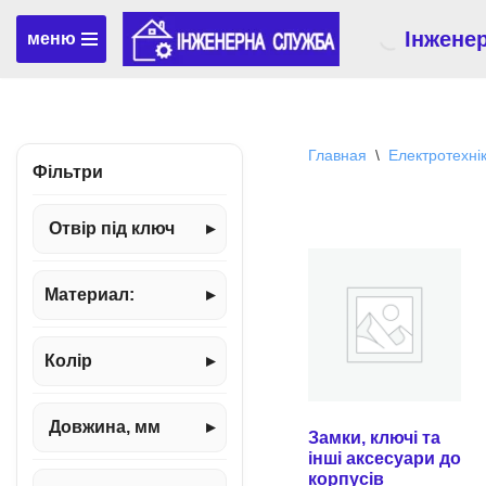
Інжене
меню
Перейти
к
содержимому
Главная
\
Електротехні
Фільтри
Отвір під ключ
▸
Материал:
▸
Колір
▸
Довжина, мм
▸
Замки, ключі та
інші аксесуари до
корпусів