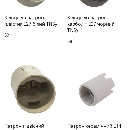
Кільце до патрона
Кільце до патрона
пластик Е27 білий TNSy
карболіт Е27 чорний
TNSy
5
₴
6
₴
Патрон підвісний
Патрон керамічний E14