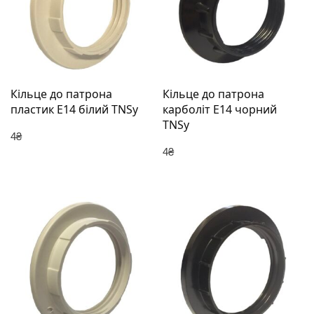
Кільце до патрона
Кільце до патрона
пластик Е14 білий TNSy
карболіт Е14 чорний
TNSy
4
₴
4
₴