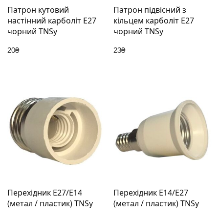
Патрон кутовий
Патрон підвісний з
настінний карболіт Е27
кільцем карболіт Е27
чорний TNSy
чорний TNSy
20
₴
23
₴
Перехідник Е27/Е14
Перехідник Е14/E27
(метал / пластик) TNSy
(метал / пластик) TNSy