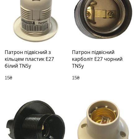
Патрон підвісний з
Патрон підвісний
кільцем пластик Е27
карболіт Е27 чорний
білий TNSy
TNSy
15
₴
15
₴