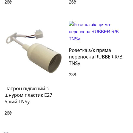
26
₴
26
₴
Розетка з/к пряма
переносна RUBBER R/B
TNSy
33
₴
Патрон підвісний з
шнуром пластик Е27
білий TNSy
26
₴