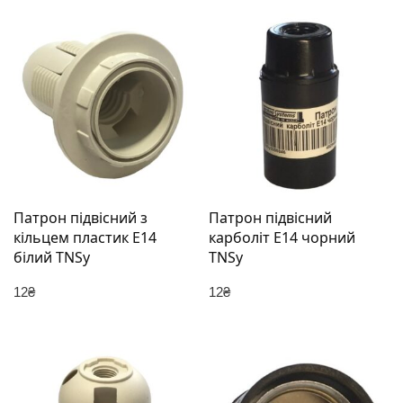
Патрон підвісний з
Патрон підвісний
кільцем пластик Е14
карболіт Е14 чорний
білий TNSy
TNSy
12
₴
12
₴