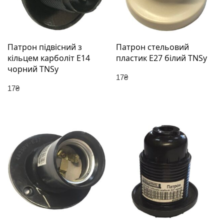
Патрон підвісний з
Патрон стельовий
кільцем карболіт Е14
пластик Е27 білий TNSy
чорний TNSy
17
₴
17
₴