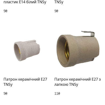
пластик Е14 білий TNSy
TNSy
9
₴
9
₴
Патрон керамічний E27
Патрон керамічний Е27 з
TNSy
лапкою TNSy
9
₴
11
₴