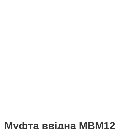
Муфта ввідна MBМ12