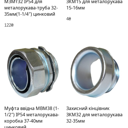
МЗМт32 IP54 для
ЗКМ15 для металорукава
металорукава-труба 32-
15-16мм
35мм(1-1/4″) цинковий
4
₴
122
₴
Муфта ввідна MBМ38 (1-
Захисний кінцівник
1/2″) IP54 металорукава-
ЗКМ32 для металорукава
коробка 37-40мм
32-35мм
цинковий