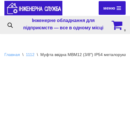
меню
Перейти
Інженерне обладнання для
к
підприємств — все в одному місці
содержимому
0
Главная
\
1112
\
Муфта ввідна MBМ12 (3/8″) IP54 металорукав