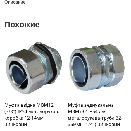
Описание
Похожие
Муфта ввідна MBМ12
Муфта з’єднувальна
(3/8″) IP54 металорукава-
МЗМт32 IP54 для
коробка 12-14мм
металорукава-труба 32-
цинковий
35мм(1-1/4″) цинковий