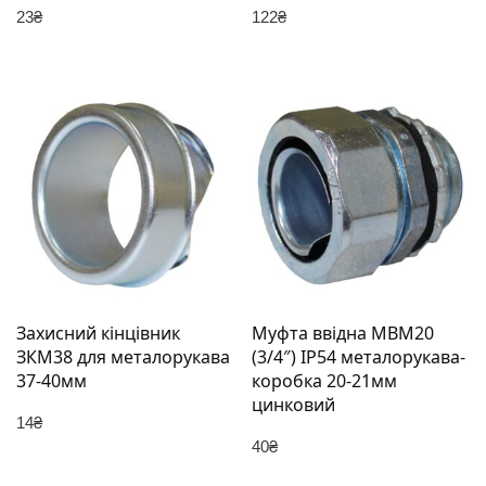
23
₴
122
₴
Захисний кінцівник
Муфта ввідна MBМ20
ЗКМ38 для металорукава
(3/4″) IP54 металорукава-
37-40мм
коробка 20-21мм
цинковий
14
₴
40
₴