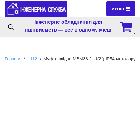
меню
Перейти
Інженерне обладнання для
к
підприємств — все в одному місці
содержимому
0
Главная
\
1112
\
Муфта ввідна MBМ38 (1-1/2″) IP54 металорук