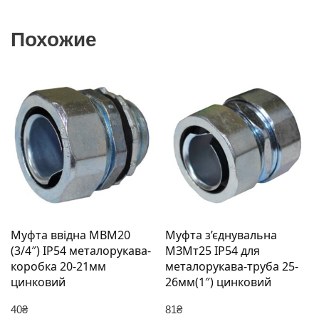
Похожие
Муфта ввідна MBМ20
Муфта з’єднувальна
(3/4″) IP54 металорукава-
МЗМт25 IP54 для
коробка 20-21мм
металорукава-труба 25-
цинковий
26мм(1″) цинковий
40
₴
81
₴