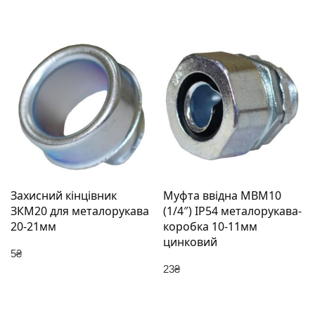
Захисний кінцівник
Муфта ввідна MBМ10
ЗКМ20 для металорукава
(1/4″) IP54 металорукава-
20-21мм
коробка 10-11мм
цинковий
5
₴
23
₴