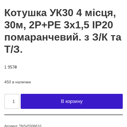
Котушка УК30 4 місця,
30м, 2Р+PЕ 3х1,5 IP20
помаранчевий. з З/К та
Т/З.
1 957
₴
450 в наличии
В корзину
Артикул:
TNSy5506610