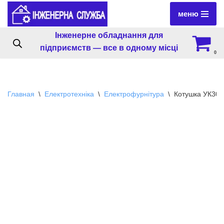
меню
Перейти
Інженерне обладнання для
к
підприємств — все в одному місці
содержимому
0
Главная
\
Електротехніка
\
Електрофурнітура
\
Котушка УК30 4