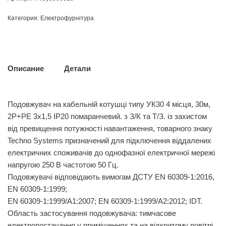
Категория:
Електрофурнітура
Описание
Детали
Подовжувач на кабельній котушці типу УК30 4 місця, 30м,
2Р+PЕ 3х1,5 IP20 помаранчевий. з З/К та Т/З. із захистом
від превищення потужності навантаження, товарного знаку
Techno Systems призначений для підключення віддалених
електричних споживачів до однофазної електричної мережі
напругою 250 В частотою 50 Гц.
Подовжувачі відповідають вимогам ДСТУ EN 60309-1:2016,
EN 60309-1:1999;
EN 60309-1:1999/А1:2007; EN 60309-1:1999/А2:2012; IDT.
Область застосування подовжувача: тимчасове
електропостачання у приміщеннях та на відкритому повітрі