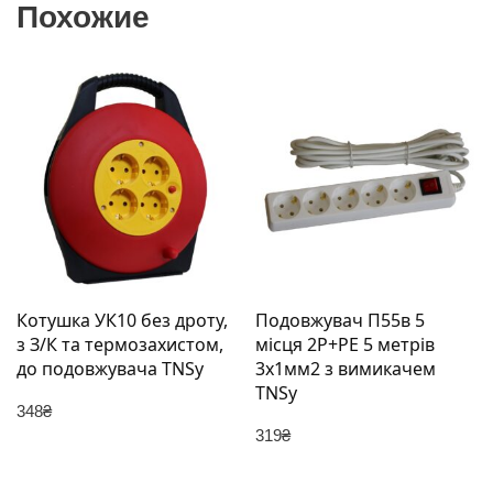
Похожие
Котушка УК10 без дроту,
Подовжувач П55в 5
з З/К та термозахистом,
місця 2Р+РЕ 5 метрів
до подовжувача TNSy
3х1мм2 з вимикачем
TNSy
348
₴
319
₴