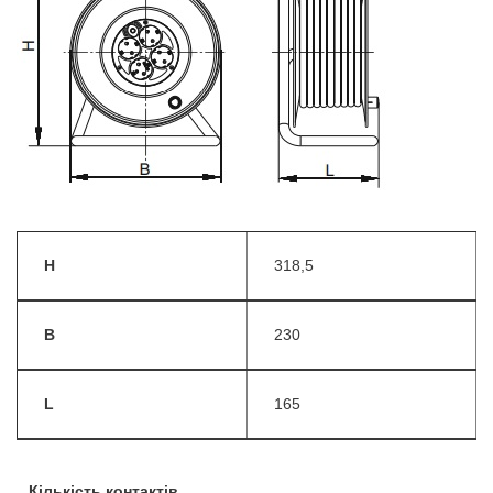
H
318,5
B
230
L
165
Кількість контактів