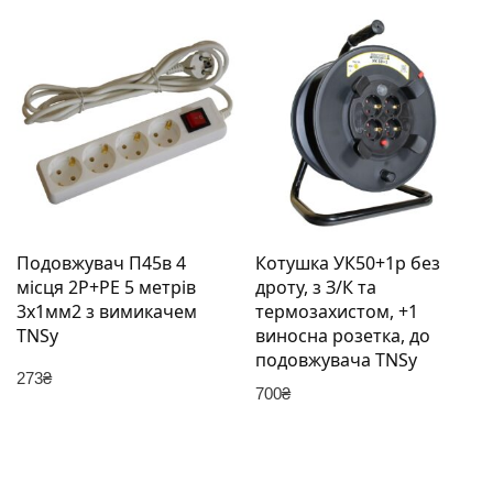
Подовжувач П45в 4
Котушка УК50+1р без
місця 2Р+РЕ 5 метрів
дроту, з З/К та
3х1мм2 з вимикачем
термозахистом, +1
TNSy
виносна розетка, до
подовжувача TNSy
273
₴
700
₴