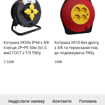
Котушка УК50к IP44 з З/К
Котушка УК10 без дроту,
4 місця 2Р+PЕ 50м 3х1,5
з З/К та термозахистом,
мм2 ГОСТ з Т/З TNSy
до подовжувача TNSy
3 326
₴
348
₴
Надіслати заявку
Контакти
Головна