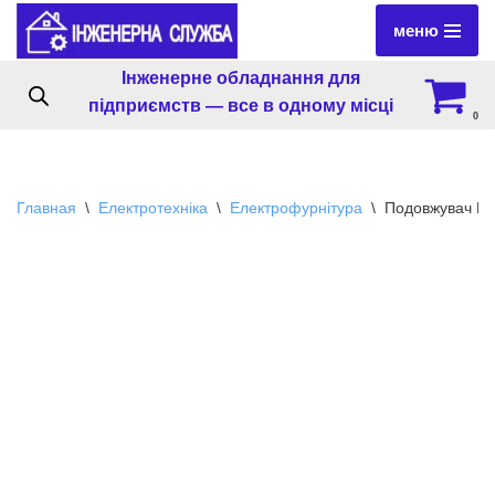
меню
Перейти
Інженерне обладнання для
к
підприємств — все в одному місці
содержимому
0
Главная
\
Електротехніка
\
Електрофурнітура
\
Подовжувач П2