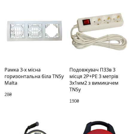
Рамка 3-х місна
Подовжувач П33в 3
горизонтальна біла TNSy
місця 2Р+РЕ 3 метрів
Malta
3х1мм2 з вимикачем
TNSy
28
₴
190
₴