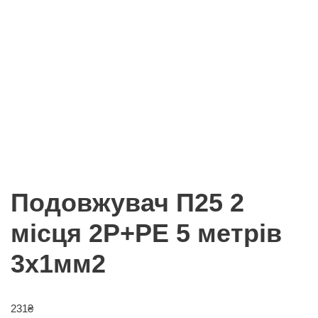
Подовжувач П25 2
місця 2Р+РЕ 5 метрів
3х1мм2
231
₴