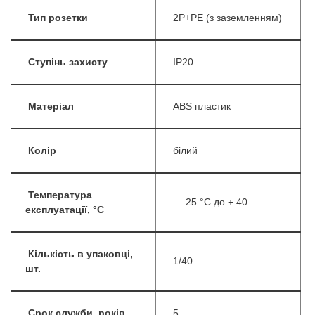
Тип розетки
2P+PE (з заземленням)
Ступінь захисту
IP20
Матеріал
ABS пластик
Колір
білий
Температура
— 25 °С до + 40
експлуатації, °С
Кількість в упаковці,
1/40
шт.
Срок служби, років
5