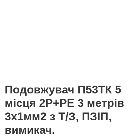
Подовжувач П53ТК 5
місця 2Р+РЕ 3 метрів
3х1мм2 з Т/З, ПЗІП,
вимикач.