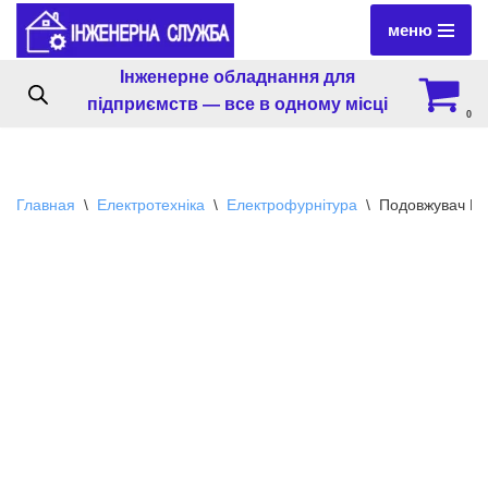
меню
Перейти
Інженерне обладнання для
к
підприємств — все в одному місці
содержимому
0
Главная
\
Електротехніка
\
Електрофурнітура
\
Подовжувач П53