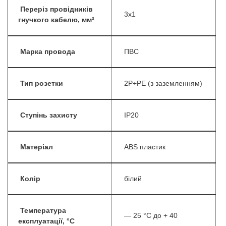
Переріз провідників
3х1
гнучкого кабелю, мм²
Марка провода
ПВС
Тип розетки
2P+PE (з заземленням)
Ступінь захисту
IP20
Матеріал
ABS пластик
Колір
білий
Температура
— 25 °С до + 40
експлуатації, °С