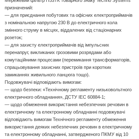
Мережевий фільтр П53ТК товарного знаку Techno Systems
призначений:
— для приєднання побутових та офісних електроприймачів
з номінальною напругою 230 В до електричного кола
змінного струму в місцях, віддалених від стаціонарних
розеток;
— для захисту електроприймачів від імпульсних
перенапруг, викликаних грозовими розрядами або
комутаційними процесами (перемикання трансформаторів,
спрацьовування захисних пристроїв при коротких
замиканнях живильного ланцюга тощо).
Подовжувачі відповідають вимогам:
— щодо безпеки: «Технічному регламенту низьковольтного
електричного обладнання», ДСТУ IEC 60884-1;
— щодо обмеження використання небезпечних речовин в
електричному та електронному обладнанні подовжувачі
відповідають вимогам Технічного регламенту обмеження
використання деяких небезпечних речовин в електричному
та електронному обладнанні, затвердженого ПКМУ від 10