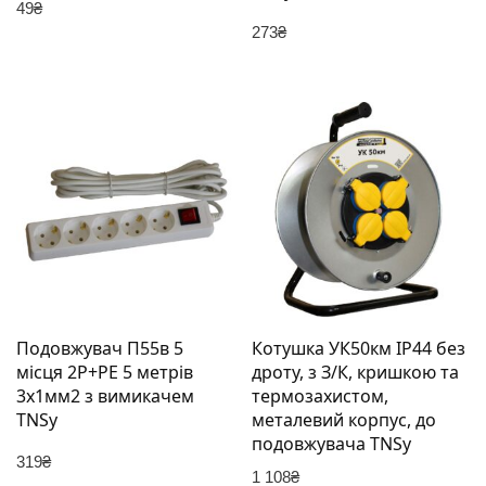
49
₴
273
₴
Подовжувач П55в 5
Котушка УК50км IP44 без
місця 2Р+РЕ 5 метрів
дроту, з З/К, кришкою та
3х1мм2 з вимикачем
термозахистом,
TNSy
металевий корпус, до
подовжувача TNSy
319
₴
1 108
₴