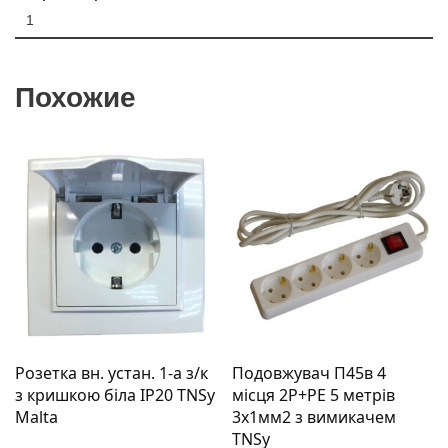
1
Похожие
Розетка вн. устан. 1-а з/к
Подовжувач П45в 4
з кришкою біла IP20 TNSy
місця 2Р+РЕ 5 метрів
Malta
3х1мм2 з вимикачем
TNSy