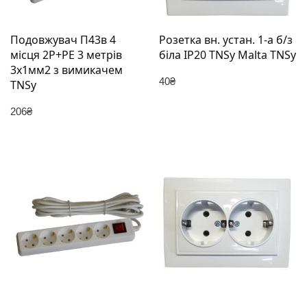
Подовжувач П43в 4
Розетка вн. устан. 1-а б/з
місця 2Р+РЕ 3 метрів
біла IP20 TNSy Malta TNSy
3х1мм2 з вимикачем
40
₴
TNSy
206
₴