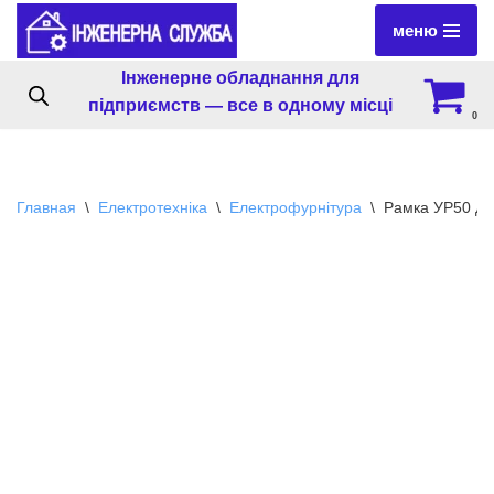
меню
Перейти
Інженерне обладнання для
к
підприємств — все в одному місці
содержимому
0
Главная
\
Електротехніка
\
Електрофурнітура
\
Рамка УР50 дл