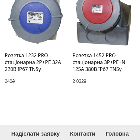
Розетка 1232 PRO
Розетка 1452 PRO
стаціонарна 2Р+PЕ 32А
стаціонарна 3Р+PЕ+N
220В IP67 TNSy
125А 380В IP67 TNSy
249
₴
2 032
₴
Надіслати заявку
Контакти
Головна