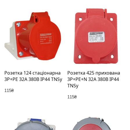
Розетка 124 стаціонарна
Розетка 425 прихована
3Р+PЕ 32А 380В IP44 TNSy
3Р+PЕ+N 32А 380В IP44
TNSy
115
₴
115
₴