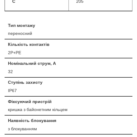
C
205
Тип монтажу
переносний
Кількість контактів
2Р+РЕ
Номінальний струм, А
32
Ступінь захисту
IP67
Фіксуючий пристрій
кришка з байонетним кільцем
Наявність блокування
з блокуванням