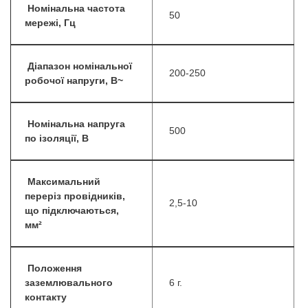
Номінальна частота
50
мережі, Гц
Діапазон номінальної
200-250
робочої напруги, В~
Номінальна напруга
500
по ізоляції, В
Максимальний
переріз провідників,
2,5-10
що підключаються,
мм²
Положення
заземлювального
6 г.
контакту