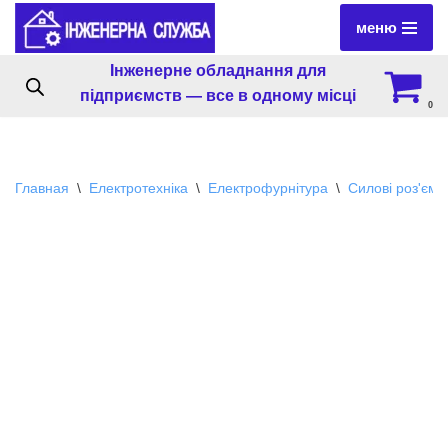
меню
Перейти
Інженерне обладнання для
к
підприємств — все в одному місці
содержимому
0
Главная
\
Електротехніка
\
Електрофурнітура
\
Силові роз'єми