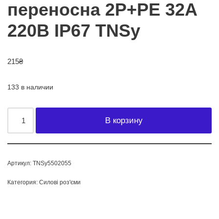
переносна 2Р+PЕ 32А
220В IP67 TNSy
215
₴
133 в наличии
В корзину
Артикул:
TNSy5502055
Категория:
Силові роз'єми