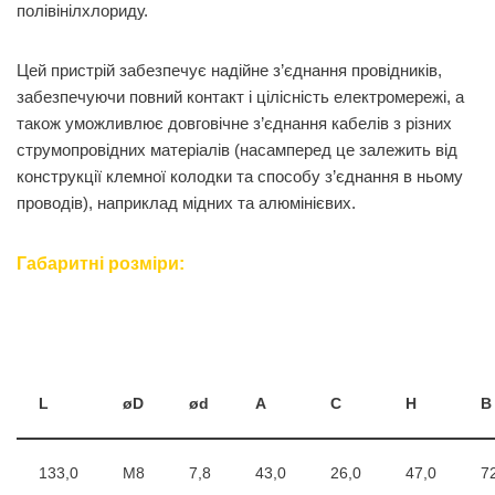
полівінілхлориду.
Цей пристрій забезпечує надійне з’єднання провідників,
забезпечуючи повний контакт і цілісність електромережі, а
також уможливлює довговічне з’єднання кабелів з різних
струмопровідних матеріалів (насамперед це залежить від
конструкції клемної колодки та способу з’єднання в ньому
проводів), наприклад мідних та алюмінієвих.
Габаритні розміри:
L
øD
ød
A
C
H
B
133,0
M8
7,8
43,0
26,0
47,0
7