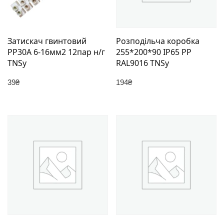
Затискач гвинтовий
Розподільча коробка
PP30A 6-16мм2 12пар н/г
255*200*90 IP65 PP
TNSy
RAL9016 TNSy
39
₴
194
₴