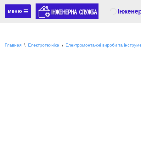
Інжене
меню
Перейти
к
содержимому
Главная
\
Електротехніка
\
Електромонтажні вироби та інструм