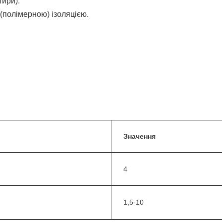
тири).
(полімерною) ізоляцією.
Значення
4
1,5-10