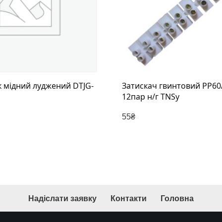
 мідний луджений DTJG-
Затискач гвинтовий PP60
12пар н/г TNSy
55
₴
Надіслати заявку
Контакти
Головна