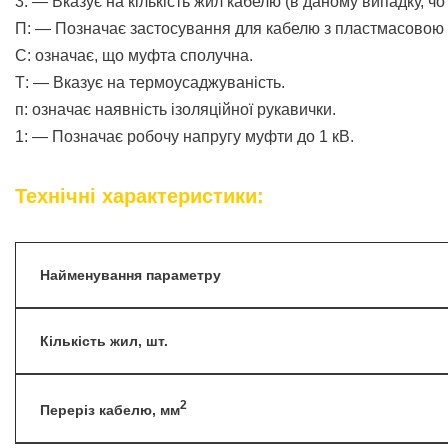
3: — Вказує на кількість жил кабелю (в даному випадку, чо
П: — Позначає застосування для кабелю з пластмасовою 
С: означає, що муфта сполучна.
Т: — Вказує на термоусаджуваність.
п: означає наявність ізоляційної рукавички.
1: — Позначає робочу напругу муфти до 1 кВ.
Технічні характеристики:
Найменування параметру
Кількість жил, шт.
2
Переріз кабелю, мм