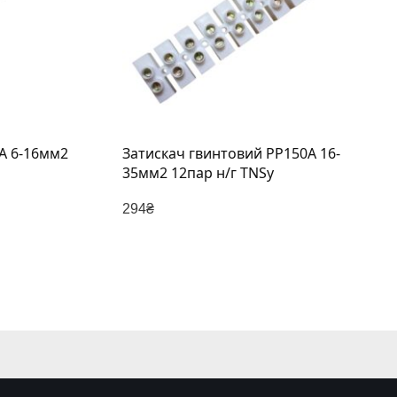
A 6-16мм2
Затискач гвинтовий PP150A 16-
35мм2 12пар н/г TNSy
294
₴