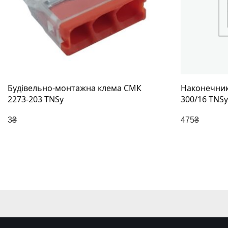
Будівельно-монтажна клема СМК
Наконечник
2273-203 TNSy
300/16 TNSy
3
₴
475
₴