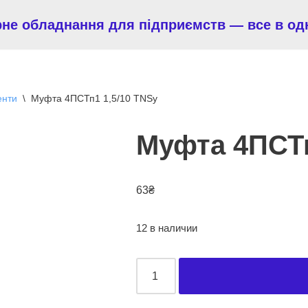
рне обладнання для підприємств — все в од
енти
\
Муфта 4ПСТп1 1,5/10 TNSy
Муфта 4ПСТп
63
₴
12 в наличии