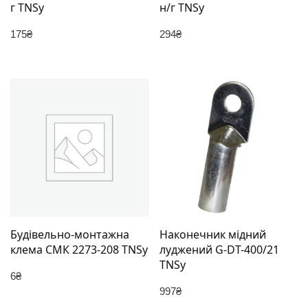
г TNSy
н/г TNSy
175
₴
294
₴
Будівельно-монтажна
Наконечник мідний
клема СМК 2273-208 TNSy
луджений G-DT-400/21
TNSy
6
₴
997
₴