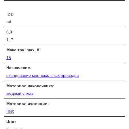
ØD
ød
6,3
1, 7
Макс.ток Imax, A:
15
Назначение:
оконцевание многожильных проводов
Материал наконечника:
медный сплав
Материал изоляции:
ПВХ
Цвет