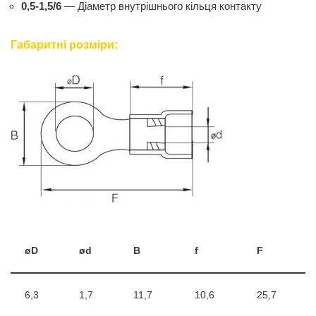
0,5-1,5/6
— Діаметр внутрішнього кільця контакту
Габаритні розміри:
øD
ød
B
f
F
6,3
1,7
11,7
10,6
25,7