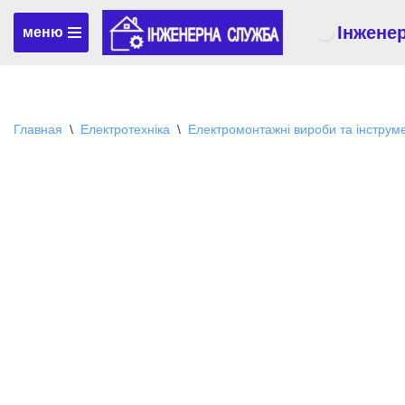
Інжене
меню
Перейти
к
содержимому
Главная
\
Електротехніка
\
Електромонтажні вироби та інструм