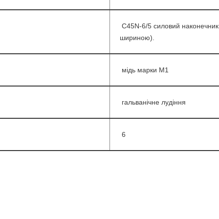
С45N-6/5 силовий наконечник 
шириною).
мідь марки М1
гальванічне лудіння
6