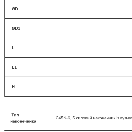
ØD
ØD1
L
L1
H
Тип
С45N-6, 5 силовий наконечник із вузь
наконечника