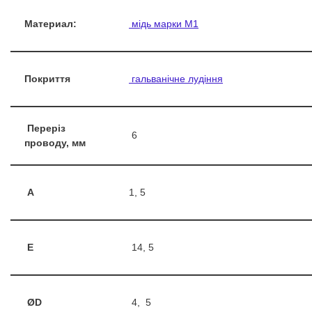
Материал:
мідь марки М1
Покриття
гальванічне лудіння
Переріз
6
проводу, мм
A
1, 5
E
14, 5
ØD
4, 5