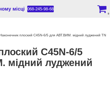
ному місці
068-245-98-68
0
Наконечник плоский С45N-6/5 для АВТ.ВИМ. мідний луджений TNSy
плоский С45N-6/5
. мідний луджений