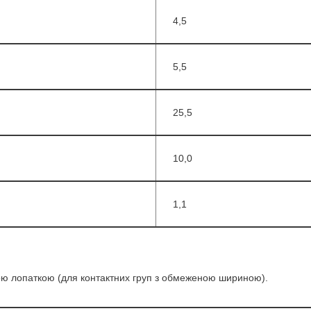
4,5
5,5
25,5
10,0
1,1
кою лопаткою (для контактних груп з обмеженою шириною).