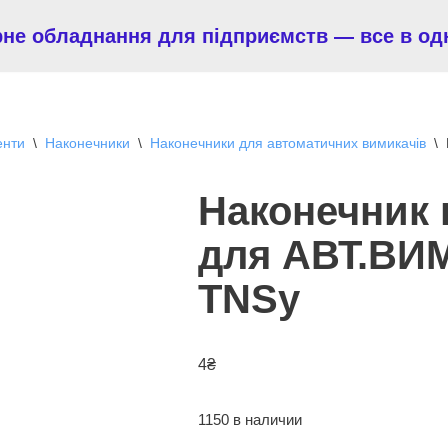
рне обладнання для підприємств — все в од
енти
\
Наконечники
\
Наконечники для автоматичних вимикачів
\
Наконечник 
для АВТ.ВИМ
TNSy
4
₴
1150 в наличии