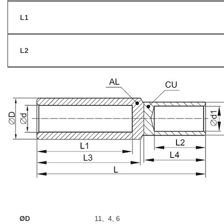
L1
L2
ØD
11, 4, 6