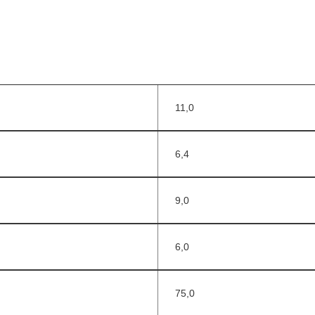
11,0
6,4
9,0
6,0
75,0