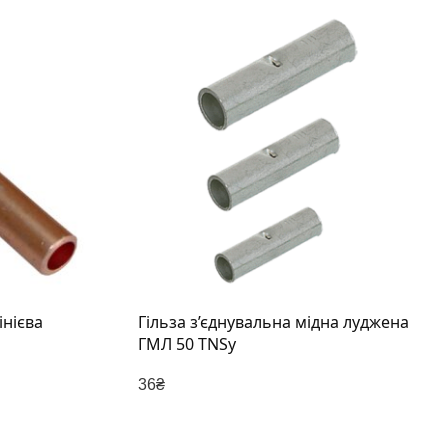
інієва
Гільза з’єднувальна мідна луджена
ГМЛ 50 TNSy
36
₴