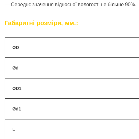
— Середнє значення відносної вологості не більше 90%.
Габаритні розміри, мм.:
ØD
Ød
ØD1
Ød1
L