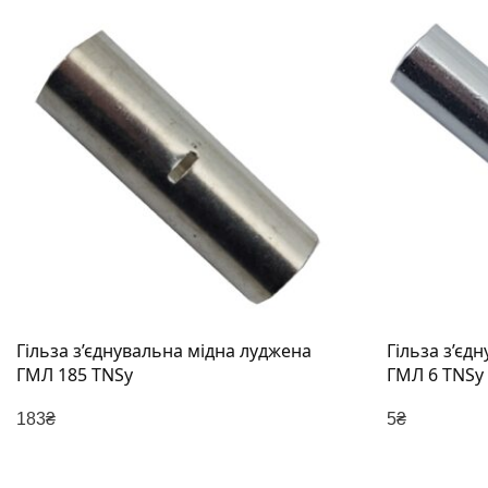
Гільза з’єднувальна мідна луджена
Гільза з’єд
ГМЛ 185 TNSy
ГМЛ 6 TNSy
183
₴
5
₴