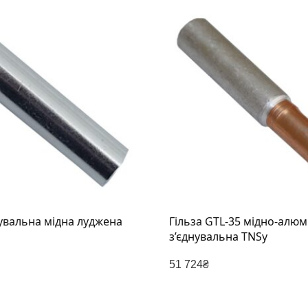
нувальна мідна луджена
Гільза GTL-35 мідно-алюм
з’єднувальна TNSy
51 724
₴