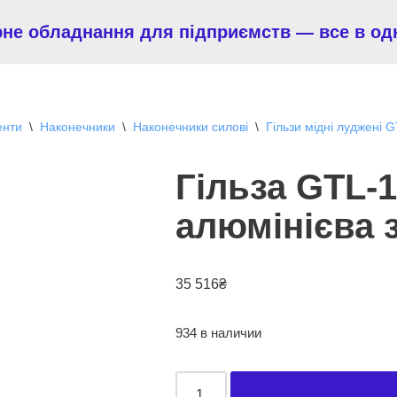
рне обладнання для підприємств — все в од
енти
\
Наконечники
\
Наконечники силові
\
Гільзи мідні луджені 
Гільза GTL-1
алюмінієва 
35 516
₴
934 в наличии