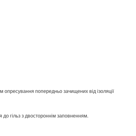
ом опресування попередньо зачищених від ізоляції
ся до гільз з двостороннім заповненням.