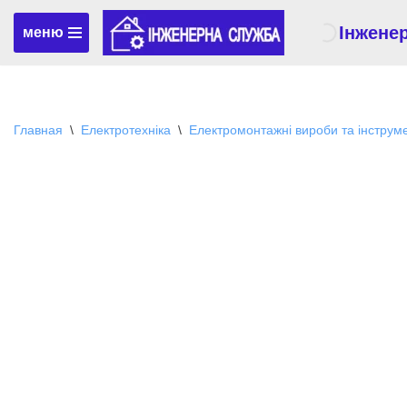
Інжене
меню
Перейти
к
содержимому
Главная
\
Електротехніка
\
Електромонтажні вироби та інструм