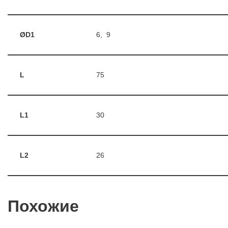
ØD1
6, 9
L
75
L1
30
L2
26
Похожие