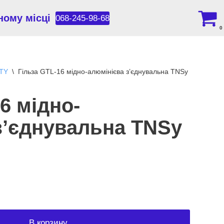
ному місці
068-245-98-68
0
GTY
\
Гільза GTL-16 мідно-алюмінієва з’єднувальна TNSy
6 мідно-
з’єднувальна TNSy
В корзину