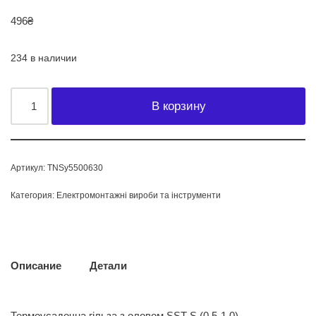
496
₴
234 в наличии
В корзину
Артикул:
TNSy5500630
Категория:
Електромонтажні вироби та інструменти
Описание
Детали
Термоусадочна гільза з оловом SST-S (0,5-1,0) —