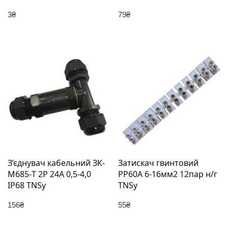
3
₴
79
₴
З’єднувач кабельний ЗК-
Затискач гвинтовий
М685-T 2P 24А 0,5-4,0
PP60A 6-16мм2 12пар н/г
IP68 TNSy
TNSy
156
₴
55
₴