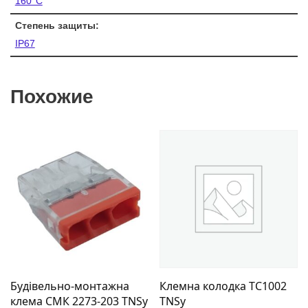
160°C
Степень защиты:
IP67
Похожие
Будівельно-монтажна
Клемна колодка ТС1002
клема СМК 2273-203 TNSy
TNSy