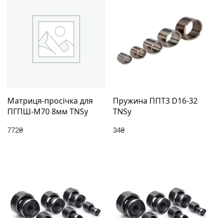
Матриця-просічка для
Пружина ППТ3 D16-32
ПГПШ-М70 8мм TNSy
TNSy
772
₴
34
₴