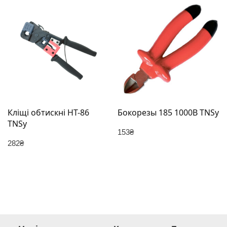
Кліщі обтискні HT-86
Бокорезы 185 1000В TNSy
TNSy
153
₴
282
₴