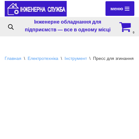
меню
Перейти
Інженерне обладнання для
к
підприємств — все в одному місці
содержимому
0
Главная
\
Електротехніка
\
Інструмент
\
Пресс для згинання 