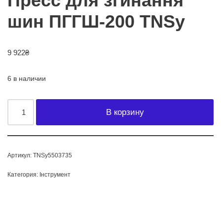
Пресс для згинання
шин ПГГШ-200 TNSy
9 922
₴
6 в наличии
В корзину
Артикул:
TNSy5503735
Категория:
Інструмент