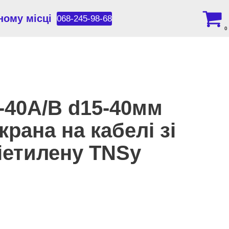
ному місці
068-245-98-68
0
-40А/В d15-40мм
крана на кабелі зі
іетилену TNSy