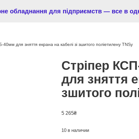
рне обладнання для підприємств — все в од
-40мм для зняття екрана на кабелі зі зшитого поліетилену TNSy
Стріпер КСП
для зняття е
зшитого пол
5 265
₴
10 в наличии