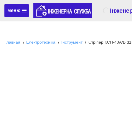
Інжене
меню
Перейти
к
содержимому
Главная
\
Електротехніка
\
Інструмент
\
Стріпер КСП-40А/В d15