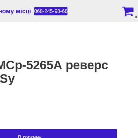
ному місці
068-245-98-68
0
МСр-5265А реверс
NSy
В корзину