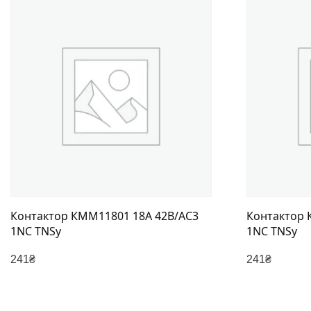
Контактор КММ11801 18А 42В/АС3
Контактор 
1NC TNSy
1NC TNSy
241
₴
241
₴