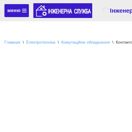
Інжене
меню
Перейти
к
содержимому
Главная
\
Електротехніка
\
Комутаційне обладнання
\
Контакт