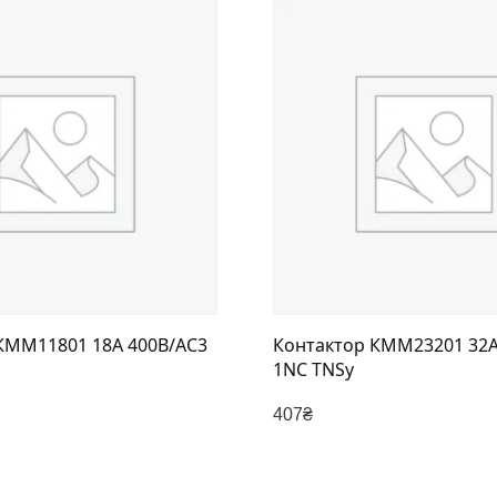
КММ11801 18А 400В/АС3
Контактор КММ23201 32А
1NC TNSy
407
₴