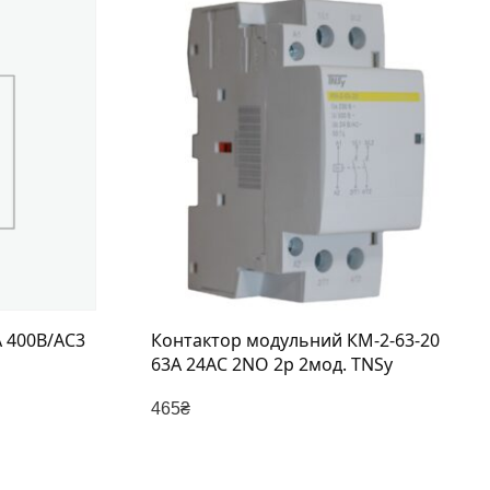
 400В/АС3
Контактор модульний КМ-2-63-20
63А 24AC 2NO 2р 2мод. TNSy
465
₴