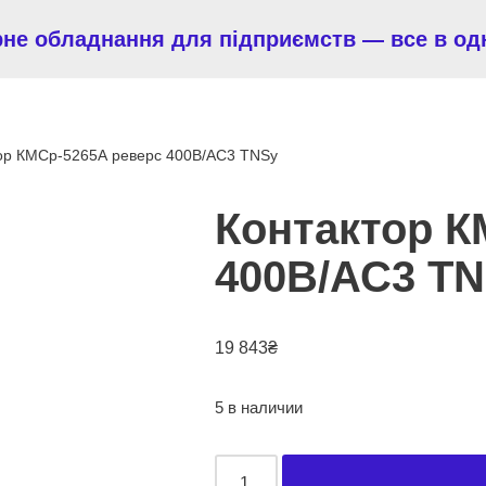
рне обладнання для підприємств — все в од
ор КМСр-5265А реверс 400В/АС3 TNSy
Контактор К
400В/АС3 T
19 843
₴
5 в наличии