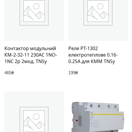
Контактор модульний
Реле РТ-1302
КМ-2-32-11 230AC 1NO-
електротеплове 0.16-
1NC 2р 2мод. TNSy
0.25А для КММ TNSy
465
₴
199
₴