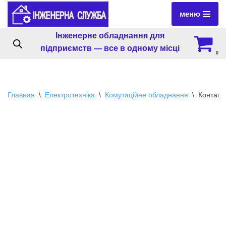
меню
Перейти
Інженерне обладнання для
к
підприємств — все в одному місці
содержимому
0
Главная
\
Електротехніка
\
Комутаційне обладнання
\
Контакт