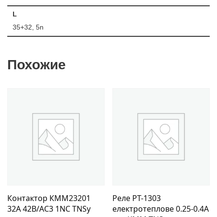
L
35+32, 5n
Похожие
Контактор КММ23201
Реле РТ-1303
32А 42В/АС3 1NC TNSy
електротеплове 0.25-0.4А