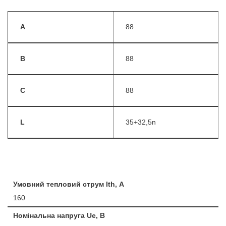
A
88
B
88
C
88
L
35+32,5n
Умовний тепловий струм Ith, А
160
Номінальна напруга Ue, B