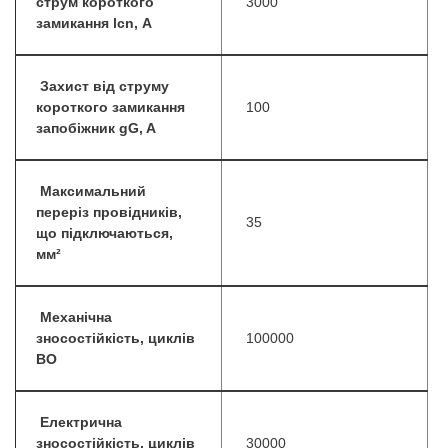
струм короткого
3000
замикання lcn, А
Захист від струму
короткого замикання
100
запобіжник gG, A
Максимальний
переріз провідників,
35
що підключаються,
мм²
Механічна
зносостійкість, циклів
100000
ВО
Електрична
зносостійкість, циклів
30000