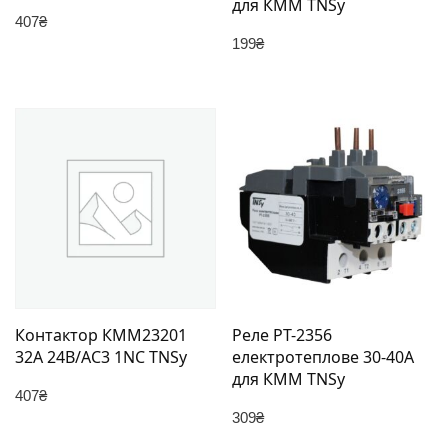
для КММ TNSy
407
₴
199
₴
Контактор КММ23201
Реле РТ-2356
32А 24В/АС3 1NC TNSy
електротеплове 30-40А
для КММ TNSy
407
₴
309
₴