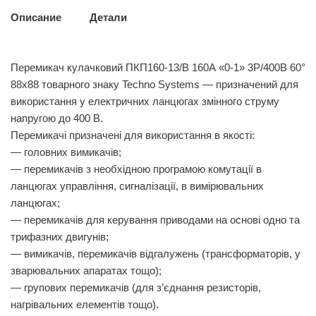
Описание
Детали
Перемикач кулачковий ПКП160-13/В 160А «0-1» 3Р/400B 60°
88х88 товарного знаку Techno Systems — призначений для
використання у електричних ланцюгах змінного струму
напругою до 400 В.
Перемикачі призначені для використання в якості:
— головних вимикачів;
— перемикачів з необхідною програмою комутації в
ланцюгах управління, сигналізації, в вимірювальних
ланцюгах;
— перемикачів для керування приводами на основі одно та
трифазних двигунів;
— вимикачів, перемикачів відгалужень (трансформаторів, у
зварювальних апаратах тощо);
— групових перемикачів (для з’єднання резисторів,
нагрівальних елементів тощо).