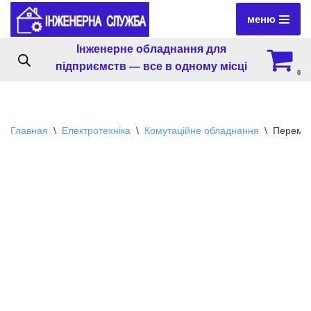
меню
Перейти
Інженерне обладнання для
к
підприємств — все в одному місці
содержимому
0
Главная
\
Електротехніка
\
Комутаційне обладнання
\
Перемик