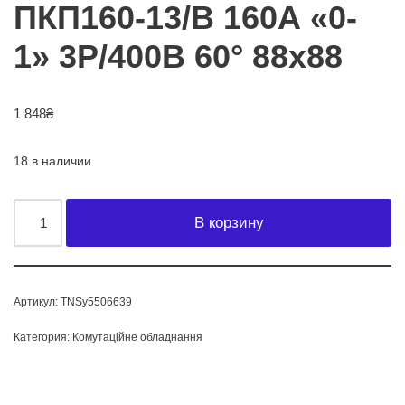
ПКП160-13/В 160А «0-
1» 3Р/400B 60° 88х88
1 848
₴
18 в наличии
В корзину
Артикул:
TNSy5506639
Категория:
Комутаційне обладнання