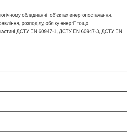
логічному обладнанні, об’єктах енергопостачання,
ління, розподілу, обліку енергії тощо.
в частині ДСТУ EN 60947-1, ДСТУ EN 60947-3, ДСТУ EN