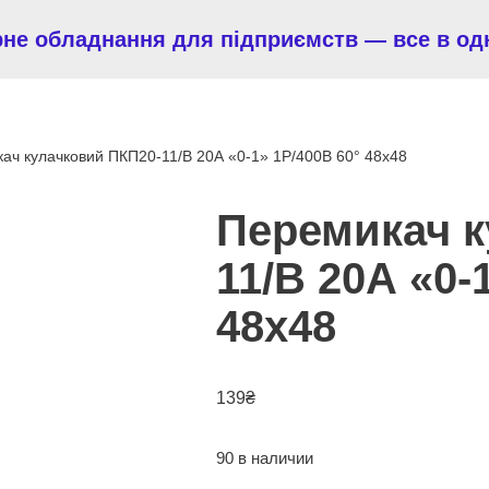
рне обладнання для підприємств — все в од
ач кулачковий ПКП20-11/В 20А «0-1» 1Р/400B 60° 48х48
Перемикач к
11/В 20А «0-
48х48
139
₴
90 в наличии