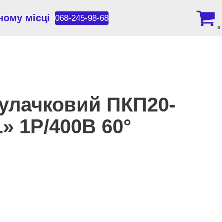
ному місці
068-245-98-68
0
улачковий ПКП20-
1» 1Р/400B 60°