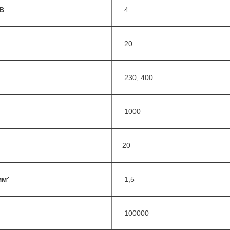
кВ
4
20
230, 400
1000
20
мм²
1,5
100000