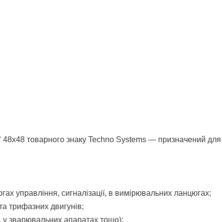
 48х48 товарного знаку Techno Systems — призначений для 
гах управління, сигналізації, в вимірювальних ланцюгах;
та трифазних двигунів;
, у зварювальних апаратах тощо);