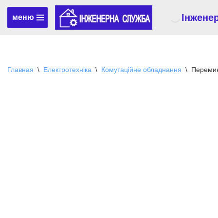
Інжене
меню
Перейти
к
содержимому
Главная
\
Електротехніка
\
Комутаційне обладнання
\
Перемик