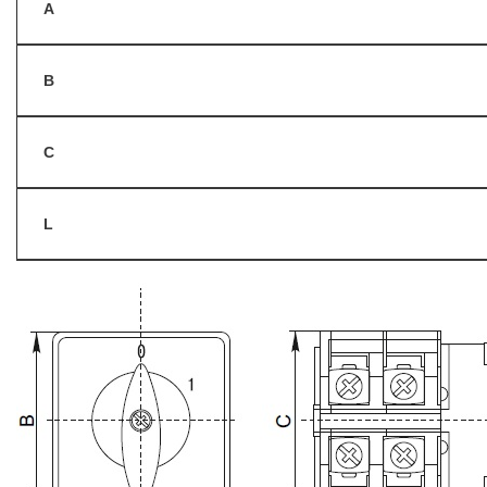
A
B
C
L