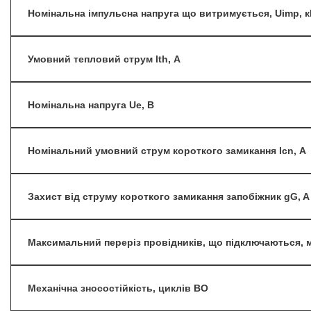
Номінальна імпульсна напруга що витримується, Uimp, 
Умовний тепловий струм Ith, А
Номінальна напруга Ue, B
Номінальний умовний струм короткого замикання lcn, А
Захист від струму короткого замикання запобіжник gG, A
Максимальний переріз провідників, що підключаються, 
Механічна зносостійкість, циклів ВО