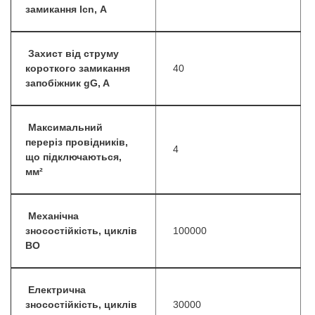
замикання lcn, А
Захист від струму
короткого замикання
40
запобіжник gG, A
Максимальний
переріз провідників,
4
що підключаються,
мм²
Механічна
зносостійкість, циклів
100000
ВО
Електрична
зносостійкість, циклів
30000