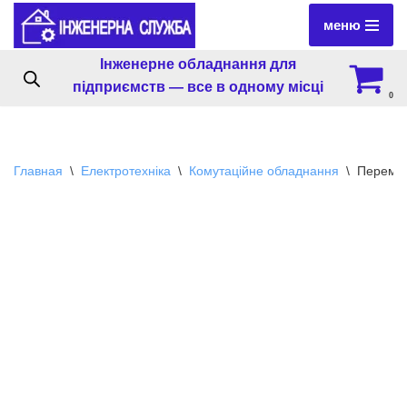
меню
Перейти
Інженерне обладнання для
к
підприємств — все в одному місці
содержимому
0
Главная
\
Електротехніка
\
Комутаційне обладнання
\
Перемик