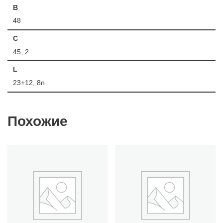
B
48
C
45, 2
L
23+12, 8n
Похожие