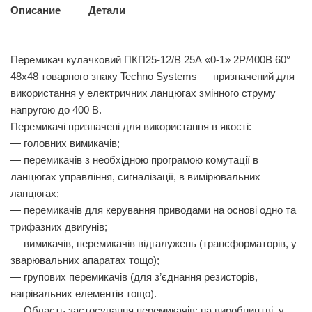
Описание
Детали
Перемикач кулачковий ПКП25-12/В 25А «0-1» 2Р/400B 60°
48х48 товарного знаку Techno Systems — призначений для
використання у електричних ланцюгах змінного струму
напругою до 400 В.
Перемикачі призначені для використання в якості:
— головних вимикачів;
— перемикачів з необхідною програмою комутації в
ланцюгах управління, сигналізації, в вимірювальних
ланцюгах;
— перемикачів для керування приводами на основі одно та
трифазних двигунів;
— вимикачів, перемикачів відгалужень (трансформаторів, у
зварювальних апаратах тощо);
— групових перемикачів (для з’єднання резисторів,
нагрівальних елементів тощо).
— Область застосування перемикачів: на виробництві, у