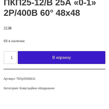
ПКП25-12/В 25А «0-1»
2Р/400B 60° 48х48
213
₴
68 в наличии
В корзину
Артикул:
TNSy5506631
Категория:
Комутаційне обладнання