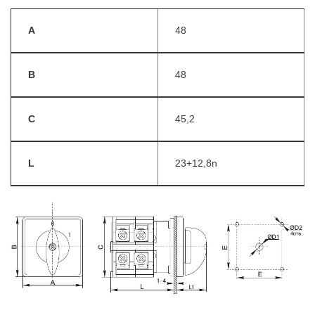
A
48
B
48
C
45,2
L
23+12,8n