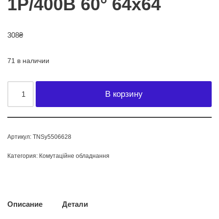
1Р/400B 60° 64х64
308
₴
71 в наличии
В корзину
Артикул:
TNSy5506628
Категория:
Комутаційне обладнання
Описание
Детали