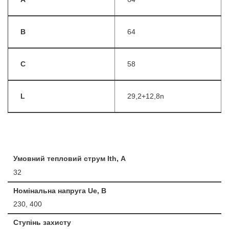
B
64
C
58
L
29,2+12,8n
Умовний тепловий струм Ith, А
32
Номінальна напруга Ue, B
230, 400
Ступінь захисту