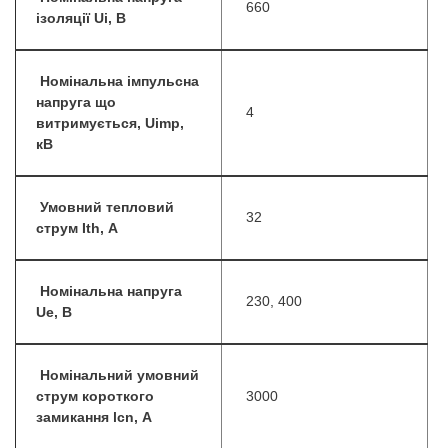
660
ізоляції Ui, B
Номінальна імпульсна
напруга що
4
витримується, Uimp,
кВ
Умовний тепловий
32
струм Ith, А
Номінальна напруга
230, 400
Ue, B
Номінальний умовний
струм короткого
3000
замикання lcn, А