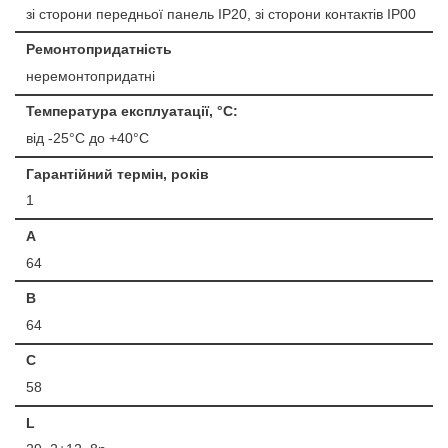
зі сторони передньої панель IP20, зі сторони контактів IP00
Ремонтопридатність
неремонтопридатні
Температура експлуатації, °С:
від -25°C до +40°C
Гарантійний термін, років
1
A
64
B
64
C
58
L