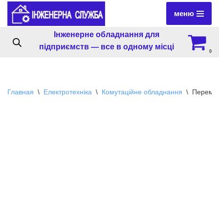
меню
Перейти
Інженерне обладнання для
к
підприємств — все в одному місці
содержимому
0
Главная
\
Електротехніка
\
Комутаційне обладнання
\
Перемик