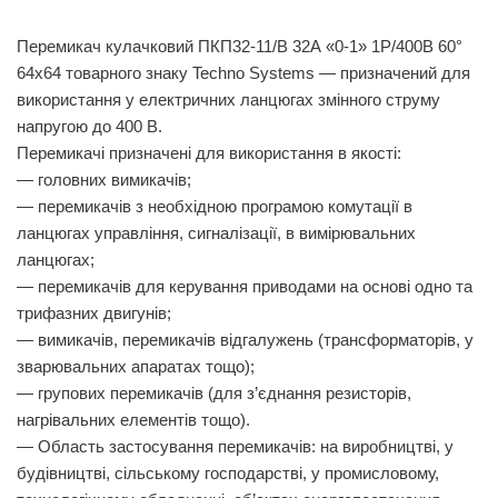
Перемикач кулачковий ПКП32-11/В 32А «0-1» 1Р/400B 60°
64х64 товарного знаку Techno Systems — призначений для
використання у електричних ланцюгах змінного струму
напругою до 400 В.
Перемикачі призначені для використання в якості:
— головних вимикачів;
— перемикачів з необхідною програмою комутації в
ланцюгах управління, сигналізації, в вимірювальних
ланцюгах;
— перемикачів для керування приводами на основі одно та
трифазних двигунів;
— вимикачів, перемикачів відгалужень (трансформаторів, у
зварювальних апаратах тощо);
— групових перемикачів (для з’єднання резисторів,
нагрівальних елементів тощо).
— Область застосування перемикачів: на виробництві, у
будівництві, сільському господарстві, у промисловому,