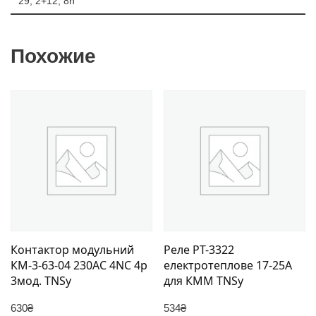
29, 2+12, 8n
Похожие
Контактор модульний
Реле РТ-3322
КМ-3-63-04 230AC 4NC 4р
електротеплове 17-25А
3мод. TNSy
для КММ TNSy
630
₴
534
₴