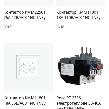
Контактор КММ22501
Контактор КММ11801
25А 42В/АС3 1NC TNSy
18А 110В/АС3 1NC TNSy
391
₴
241
₴
Контактор КММ11801
Реле РТ-2356
18А 36В/АС3 1NC TNSy
електротеплове 30-40А
для КММ TNSy