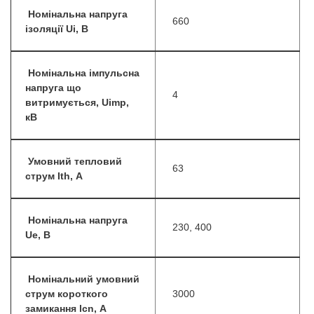
Номінальна напруга
660
ізоляції Ui, B
Номінальна імпульсна
напруга що
4
витримується, Uimp,
кВ
Умовний тепловий
63
струм Ith, А
Номінальна напруга
230, 400
Ue, B
Номінальний умовний
струм короткого
3000
замикання lcn, А