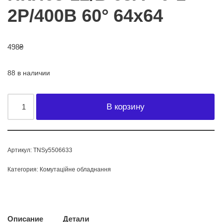
2Р/400B 60° 64х64
498
₴
88 в наличии
В корзину
Артикул:
TNSy5506633
Категория:
Комутаційне обладнання
Описание
Детали