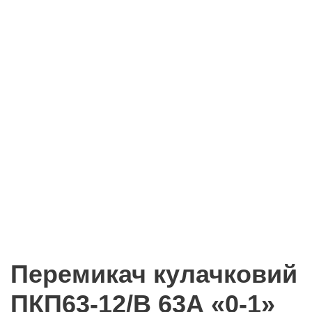
Перемикач кулачковий
ПКП63-12/В 63А «0-1»