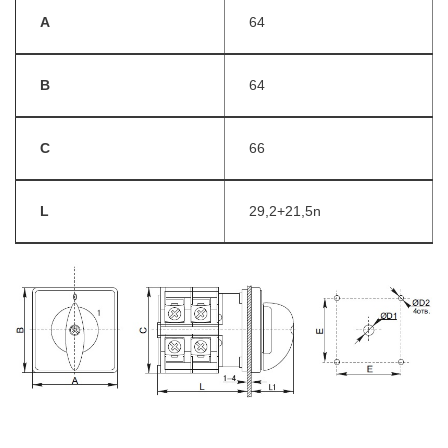
A
64
B
64
C
66
L
29,2+21,5n