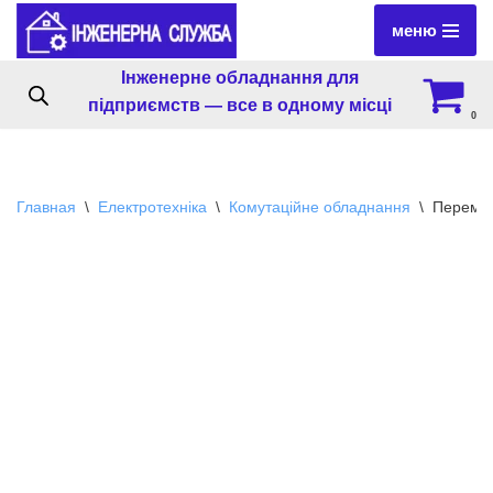
меню
Перейти
Інженерне обладнання для
к
підприємств — все в одному місці
содержимому
0
Главная
\
Електротехніка
\
Комутаційне обладнання
\
Перемик