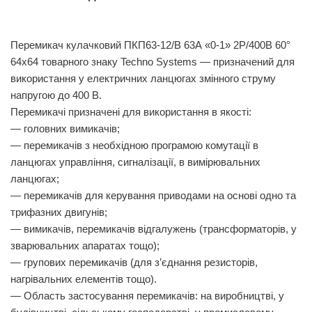
Перемикач кулачковий ПКП63-12/В 63А «0-1» 2Р/400B 60°
64х64 товарного знаку Techno Systems — призначений для
використання у електричних ланцюгах змінного струму
напругою до 400 В.
Перемикачі призначені для використання в якості:
— головних вимикачів;
— перемикачів з необхідною програмою комутації в
ланцюгах управління, сигналізації, в вимірювальних
ланцюгах;
— перемикачів для керування приводами на основі одно та
трифазних двигунів;
— вимикачів, перемикачів відгалужень (трансформаторів, у
зварювальних апаратах тощо);
— групових перемикачів (для з’єднання резисторів,
нагрівальних елементів тощо).
— Область застосування перемикачів: на виробництві, у