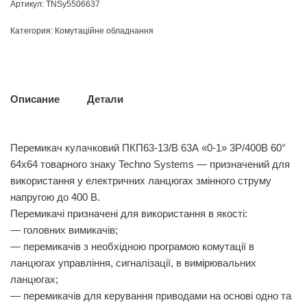
Артикул:
TNSy5506637
Категория:
Комутаційне обладнання
Описание
Детали
Перемикач кулачковий ПКП63-13/В 63А «0-1» 3Р/400B 60°
64х64 товарного знаку Techno Systems — призначений для
використання у електричних ланцюгах змінного струму
напругою до 400 В.
Перемикачі призначені для використання в якості:
— головних вимикачів;
— перемикачів з необхідною програмою комутації в
ланцюгах управління, сигналізації, в вимірювальних
ланцюгах;
— перемикачів для керування приводами на основі одно та