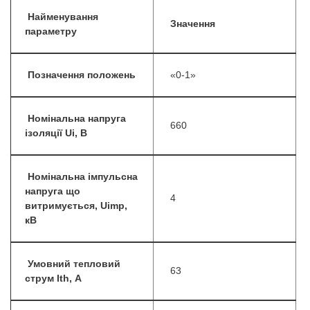
Найменування
Значення
параметру
Позначення положень
«0-1»
Номінальна напруга
660
ізоляції Ui, B
Номінальна імпульсна
напруга що
4
витримується, Uimp,
кВ
Умовний тепловий
63
струм Ith, А