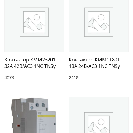
Контактор КММ23201
Контактор КММ11801
32А 42В/АС3 1NC TNSy
18А 24В/АС3 1NC TNSy
407
₴
241
₴