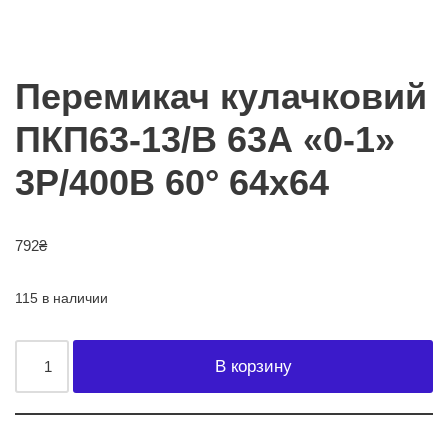
Перемикач кулачковий
ПКП63-13/В 63А «0-1»
3Р/400B 60° 64х64
792
₴
115 в наличии
В корзину