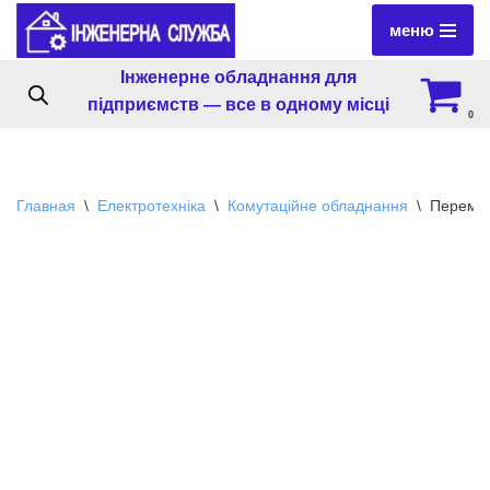
меню
Перейти
Інженерне обладнання для
к
підприємств — все в одному місці
содержимому
0
Главная
\
Електротехніка
\
Комутаційне обладнання
\
Перемик