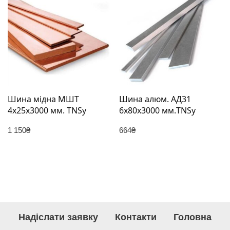
Шина мідна МШТ
Шина алюм. АД31
4х25х3000 мм. TNSy
6х80х3000 мм.TNSy
1 150
₴
664
₴
Надіслати заявку
Контакти
Головна