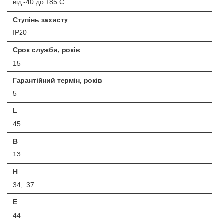
від -40 до +85 С˚
Ступінь захисту
IP20
Срок служби, років
15
Гарантійний термін, років
5
L
45
B
13
H
34, 37
E
44