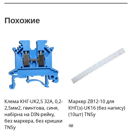
Похожие
Клема КНГ-UK2,5 32А, 0,2-
Маркер ZB12-10 для
2,5мм2, гвинтова, синя,
КНГ(з)-UK16 (без напису)
набірна на DIN-рейку,
(10шт) TNSy
без маркера, без кришки
4
₴
TNSy