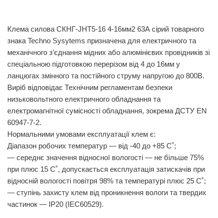
Клема силова СКНГ-JHT5-16 4-16мм2 63А сірий товарного
знака Techno Sysytems призначена для електричного та
механічного з’єднання мідних або алюмінієвих провідників зі
спеціальною підготовкою перерізом від 4 до 16мм у
ланцюгах змінного та постійного струму напругою до 800В.
Виріб відповідає Технічним регламентам безпеки
низьковольтного електричного обладнання та
електромагнітної сумісності обладнання, зокрема ДСТУ EN
60947-7-2.
Нормальними умовами експлуатації клем є:
Діапазон робочих температур — від -40 до +85 С˚;
— середнє значення відносної вологості — не більше 75%
при плюс 15 С˚, допускається експлуатація затискачів при
відносній вологості повітря 98% та температурі плюс 25 С˚;
— ступінь захисту клем від проникнення вологи та твердих
частинок — ІР20 (ІЕС60529).