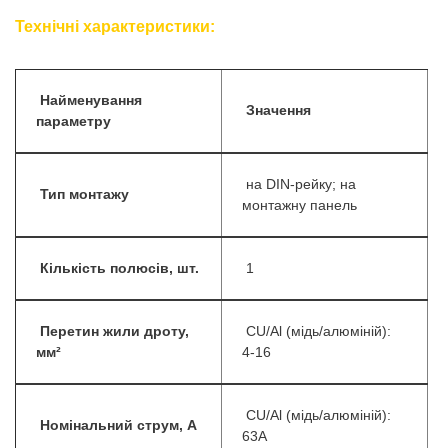
Технічні характеристики:
Найменування
Значення
параметру
на DIN-рейку; на
Тип монтажу
монтажну панель
Кількість полюсів, шт.
1
Перетин жили дроту,
CU/Al (мідь/алюміній):
мм²
4-16
CU/Al (мідь/алюміній):
Номінальний струм, А
63А