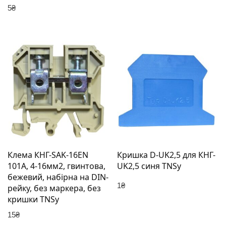
5
₴
Клема КНГ-SAK-16EN
Кришка D-UK2,5 для КНГ-
101А, 4-16мм2, гвинтова,
UK2,5 синя TNSy
бежевий, набірна на DIN-
1
₴
рейку, без маркера, без
кришки TNSy
15
₴