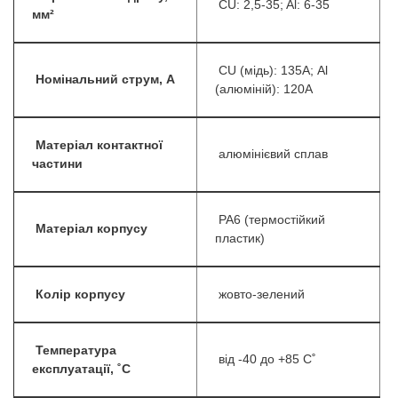
CU: 2,5-35; Al: 6-35
мм²
CU (мідь): 135А; Al
Номінальний струм, А
(алюміній): 120А
Матеріал контактної
алюмінієвий сплав
частини
PA6 (термостійкий
Матеріал корпусу
пластик)
Колір корпусу
жовто-зелений
Температура
від -40 до +85 С˚
експлуатації, ˚С