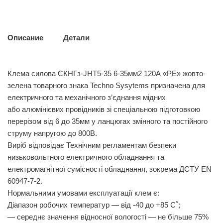
Описание
Детали
Клема силова СКНГз-JHT5-35 6-35мм2 120А «PE» жовто-
зелена товарного знака Techno Sysytems призначена для
електричного та механічного з’єднання мідних
або алюмінієвих провідників зі спеціальною підготовкою
перерізом від 6 до 35мм у ланцюгах змінного та постійного
струму напругою до 800В.
Виріб відповідає Технічним регламентам безпеки
низьковольтного електричного обладнання та
електромагнітної сумісності обладнання, зокрема ДСТУ EN
60947-7-2.
Нормальними умовами експлуатації клем є:
Діапазон робочих температур — від -40 до +85 С˚;
— середнє значення відносної вологості — не більше 75%