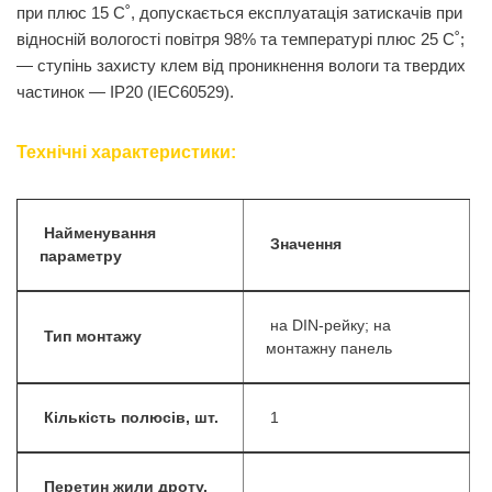
при плюс 15 С˚, допускається експлуатація затискачів при
відносній вологості повітря 98% та температурі плюс 25 С˚;
— ступінь захисту клем від проникнення вологи та твердих
частинок — ІР20 (ІЕС60529).
Технічні характеристики:
Найменування
Значення
параметру
на DIN-рейку; на
Тип монтажу
монтажну панель
Кількість полюсів, шт.
1
Перетин жили дроту,