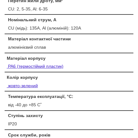
Перетин жили дроту, мм²
CU: 2, 5-35, Al: 6-35
Номінальний струм, А
CU (мідь): 135А, Al (алюміній): 120А
Матеріал контактної частини
алюмінієвий сплав
Матеріал корпусу
PA6 (термостійкий пластик)
Колір корпусу
жовто-зелений
Температура експлуатації, °С:
від -40 до +85 С˚
Ступінь захисту
IP20
Срок служби, років