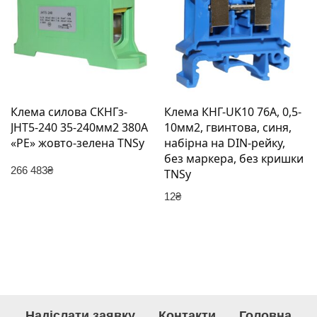
Клема силова СКНГз-
Клема КНГ-UK10 76А, 0,5-
JHT5-240 35-240мм2 380А
10мм2, гвинтова, синя,
«PE» жовто-зелена TNSy
набірна на DIN-рейку,
без маркера, без кришки
266 483
₴
TNSy
12
₴
Надіслати заявку
Контакти
Головна