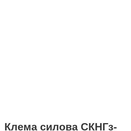
Клема силова СКНГз-