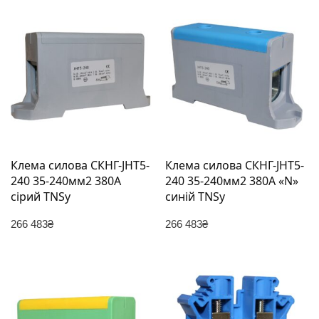
Клема силова СКНГ-JHT5-
Клема силова СКНГ-JHT5-
240 35-240мм2 380А
240 35-240мм2 380А «N»
сірий TNSy
синій TNSy
266 483
₴
266 483
₴