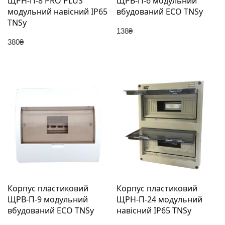
ЩРН-П-8 PRO PLUS
ЩРВ-П-6 модульний
модульний навісний IP65
вбудований ECO TNSy
TNSy
138
₴
380
₴
Корпус пластиковий
Корпус пластиковий
ЩРВ-П-9 модульний
ЩРН-П-24 модульний
вбудований ECO TNSy
навісний IP65 TNSy