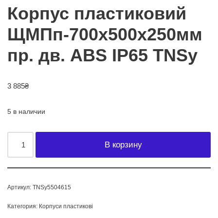
Корпус пластиковий
ЩМПп-700х500х250мм
пр. дв. ABS IP65 TNSy
3 885
₴
5 в наличии
В корзину
Артикул:
TNSy5504615
Категория:
Корпуси пластикові