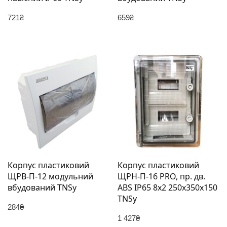
721
₴
659
₴
Корпус пластиковий
Корпус пластиковий
ЩРВ-П-12 модульний
ЩРН-П-16 PRO, пр. дв.
вбудований TNSy
ABS IP65 8х2 250х350х150
TNSy
284
₴
1 427
₴