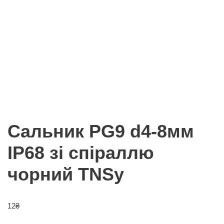
Сальник PG9 d4-8мм
IP68 зі спіраллю
чорний TNSy
12
₴