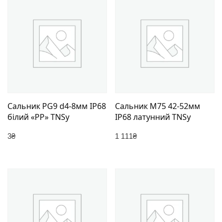
Сальник PG9 d4-8мм IP68
Сальник M75 42-52мм
білий «PP» TNSy
IP68 латунний TNSy
3
₴
1 111
₴