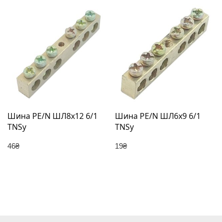
Шина PE/N ШЛ8х12 6/1
Шина PE/N ШЛ6х9 6/1
TNSy
TNSy
46
₴
19
₴