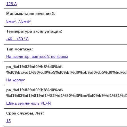
125 А
Минимальное сечение2:
5мм², 7,5мм²
Температура эксплуатации:
-40…+50 °C
Тип монтажа:
На изолятор, винтовой, по краям
pa_%d1%82%d0%b8%d0%bf-
%d0%ba%d1%80%d0%b5%d0%bf%d0%bb%d0%b5%d0%bd%d
На корпус
pa_%d1%82%d0%b8%d0%bf-
%d1%83%d1%81%d1%82%d1%80%d0%be%d0%b9%d1%81%d
Шина земля-ноль PE+N
Срок службы, Лет:
15