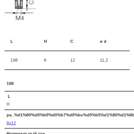
L
H
C
ø d
198
8
12
11,2
198
L
H
pa_%d1%80%d0%b0%d0%b7%d0%bc%d0%b5%d1%80%d1%8
8х12
Номинальный ток