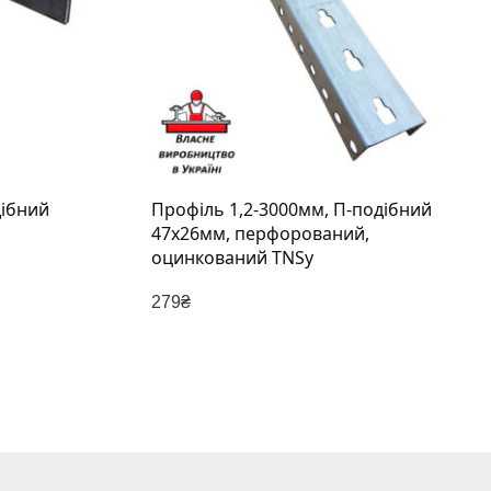
дібний
Профіль 1,2-3000мм, П-подібний
47х26мм, перфорований,
оцинкований TNSy
279
₴