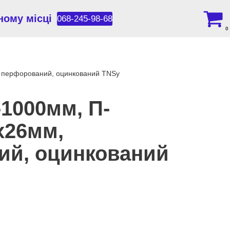
ному місці
068-245-98-68
0
, перфорований, оцинкований TNSy
-1000мм, П-
х26мм,
ий, оцинкований