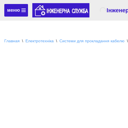
Інжене
меню
Перейти
к
содержимому
Главная
\
Електротехніка
\
Системи для прокладання кабелю
\