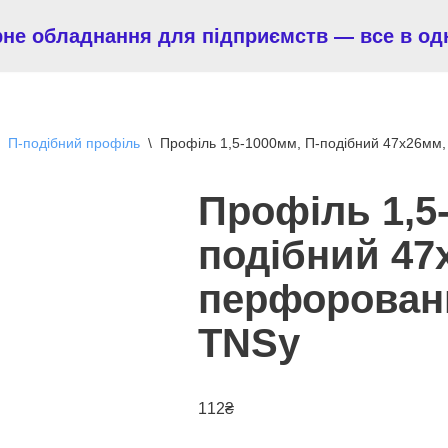
рне обладнання для підприємств — все в од
П-подібний профіль
\
Профіль 1,5-1000мм, П-подібний 47х26мм
Профіль 1,5
подібний 47
перфорован
TNSy
112
₴