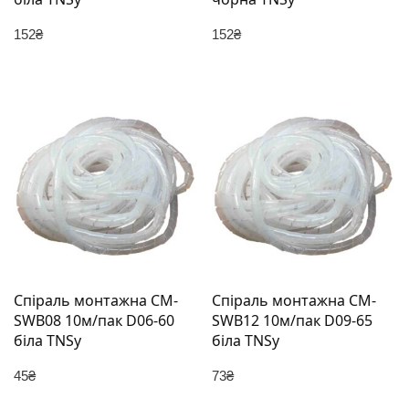
152
₴
152
₴
Спіраль монтажна СМ-
Спіраль монтажна СМ-
SWB08 10м/пак D06-60
SWB12 10м/пак D09-65
біла TNSy
біла TNSy
45
₴
73
₴