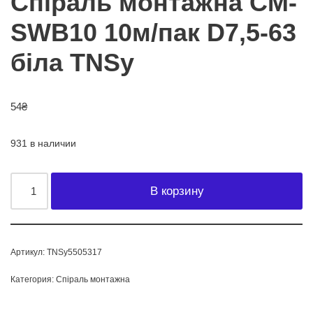
Спіраль монтажна СМ-
SWB10 10м/пак D7,5-63
біла TNSy
54
₴
931 в наличии
В корзину
Артикул:
TNSy5505317
Категория:
Спіраль монтажна