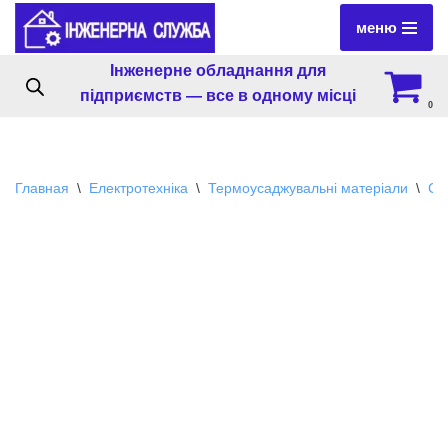
меню
Перейти
Інженерне обладнання для
к
підприємств — все в одному місці
содержимому
0
Главная
\
Електротехніка
\
Термоусаджувальні матеріали
\
Сп