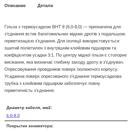
Описание
Детали
Гільза з термоусадкою BHT 8 (6,0-8,0) — призначена для
з’єднання встик багатожильних мідних дротів з подальшою
герметизацією з’єднання. Для ізоляції використовується
зшитий поліетилен з внутрішнім клейовим підшаром та
коефіцієнтом усадки 3:1. По центру мідної гільзи є стопорне
висікання, яка визначає глибину заходу дроту в з’єднувач.
Опресовування провідників поверх ізолюючого корпусу.
Усаджена поверх опресованого з’єднання термоусадкова
трубка з клейовим підшаром забезпечує повну
герметичність з’єднання.
Диаметр кабеля, мм2:
6.0-8.0
Покрытие коннектора: