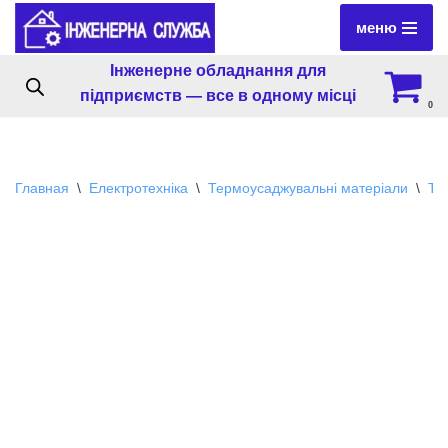
меню
Перейти
Інженерне обладнання для
к
підприємств — все в одному місці
содержимому
0
Главная
\
Електротехніка
\
Термоусаджувальні матеріали
\
Те