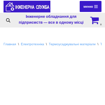
меню
Перейти
Інженерне обладнання для
к
підприємств — все в одному місці
содержимому
0
Главная
\
Електротехніка
\
Термоусаджувальні матеріали
\
Те