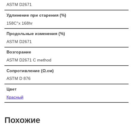
ASTM D2671
Удлинение при старения (%)
158C°x 168hr
Продольные изменения (%)
ASTM D2671
Возгорание
ASTM D2671 C method
Сопротивление (Ω.см)
ASTM D 876
Цвет
Красный
Похожие