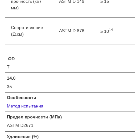
прочность (кв /
ASTM D 149
≥ 15
мм)
Сопротивление
14
ASTM D 876
≥ 10
(Ω.см)
ØD
T
14,0
35
Особенности
Метод испытания
Предел прочности (МПа)
ASTM D2671
Удлинение (%)