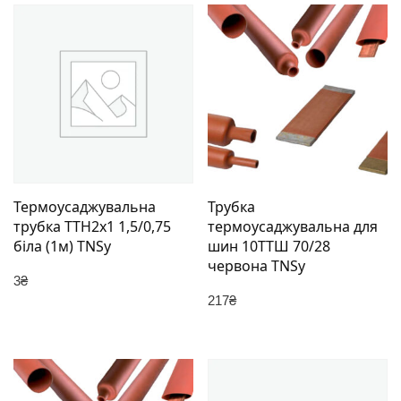
Термоусаджувальна
Трубка
трубка ТТН2х1 1,5/0,75
термоусаджувальна для
біла (1м) TNSy
шин 10ТТШ 70/28
червона TNSy
3
₴
217
₴