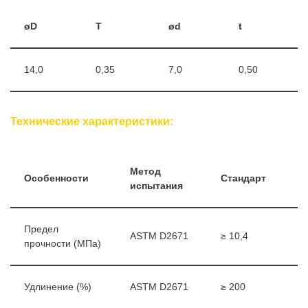
øD
T
ød
t
14,0
0,35
7,0
0,50
Технические характеристики:
Метод
Особенности
Стандарт
испытания
Предел
ASTM D2671
≥ 10,4
прочности (МПа)
Удлинение (%)
ASTM D2671
≥ 200