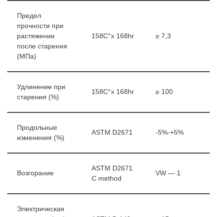
Предел
прочности при
растяжении
158C°x 168hr
≥ 7,3
после старения
(МПа)
Удлинение при
158C°x 168hr
≥ 100
старения (%)
Продольные
ASTM D2671
-5%-+5%
изменения (%)
ASTM D2671
Возгорание
VW — 1
C method
Электрическая