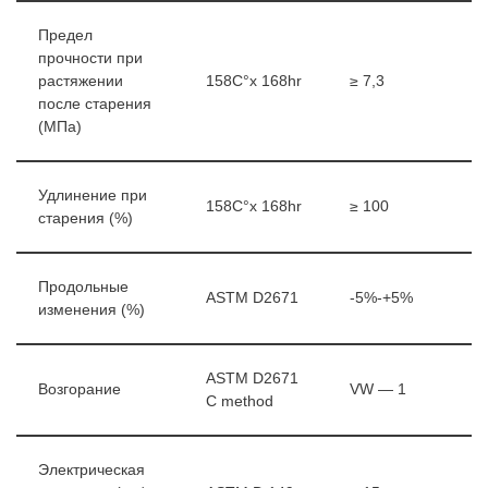
Предел
прочности при
растяжении
158C°x 168hr
≥ 7,3
после старения
(МПа)
Удлинение при
158C°x 168hr
≥ 100
старения (%)
Продольные
ASTM D2671
-5%-+5%
изменения (%)
ASTM D2671
Возгорание
VW — 1
C method
Электрическая