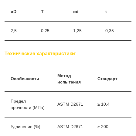
øD
T
ød
t
2,5
0,25
1,25
0,35
Технические характеристики:
Метод
Особенности
Стандарт
испытания
Предел
ASTM D2671
≥ 10,4
прочности (МПа)
Удлинение (%)
ASTM D2671
≥ 200