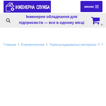
меню
Перейти
Інженерне обладнання для
к
підприємств — все в одному місці
содержимому
0
Главная
\
Електротехніка
\
Термоусаджувальні матеріали
\
Те