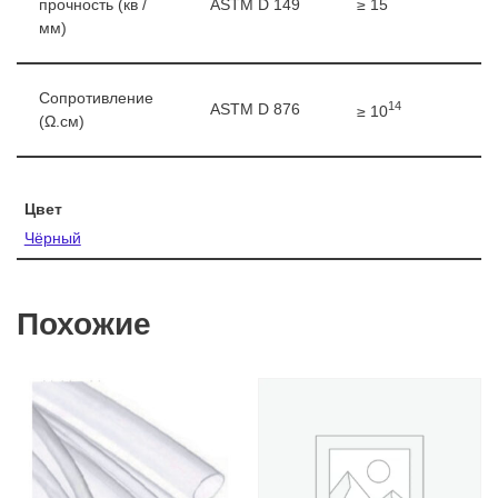
прочность (кв /
ASTM D 149
≥ 15
мм)
Сопротивление
14
ASTM D 876
≥ 10
(Ω.см)
Цвет
Чёрный
Похожие