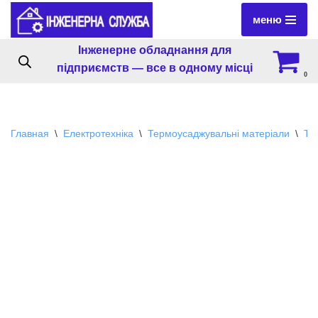
меню
Перейти
Інженерне обладнання для
к
підприємств — все в одному місці
содержимому
0
Главная
\
Електротехніка
\
Термоусаджувальні матеріали
\
Те