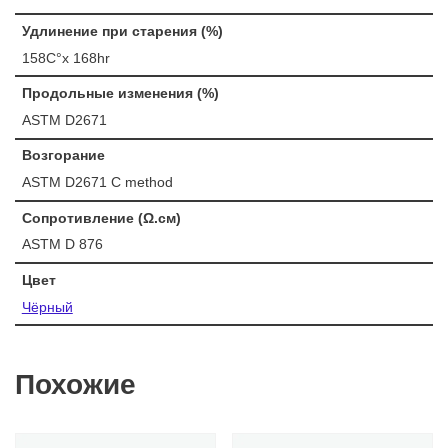
Удлинение при старения (%)
158C°x 168hr
Продольные изменения (%)
ASTM D2671
Возгорание
ASTM D2671 C method
Сопротивление (Ω.см)
ASTM D 876
Цвет
Чёрный
Похожие