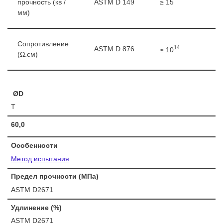
прочность (кв /
ASTM D 149
≥ 15
мм)
Сопротивление
14
ASTM D 876
≥ 10
(Ω.см)
ØD
T
60,0
Особенности
Метод испытания
Предел прочности (МПа)
ASTM D2671
Удлинение (%)
ASTM D2671