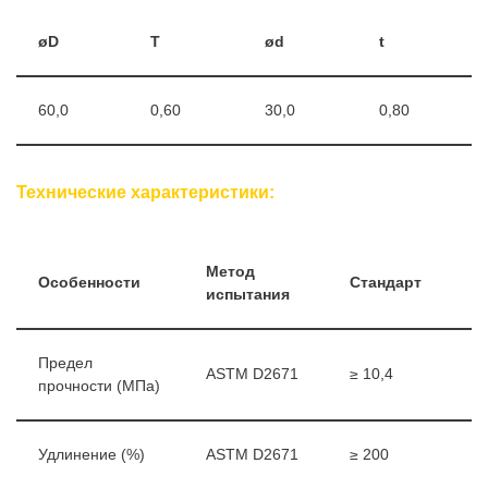
øD
T
ød
t
60,0
0,60
30,0
0,80
Технические характеристики:
Метод
Особенности
Стандарт
испытания
Предел
ASTM D2671
≥ 10,4
прочности (МПа)
Удлинение (%)
ASTM D2671
≥ 200