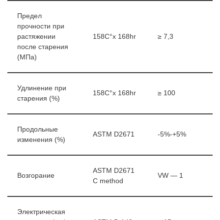
Предел
прочности при
растяжении
158C°x 168hr
≥ 7,3
после старения
(МПа)
Удлинение при
158C°x 168hr
≥ 100
старения (%)
Продольные
ASTM D2671
-5%-+5%
изменения (%)
ASTM D2671
Возгорание
VW — 1
C method
Электрическая