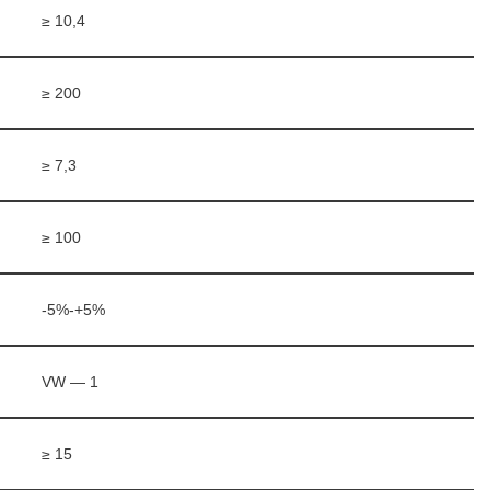
≥ 10,4
≥ 200
≥ 7,3
≥ 100
-5%-+5%
VW — 1
≥ 15