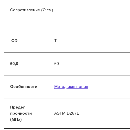
Сопротивление (Ω.см)
ØD
T
60,0
60
Особенности
Метод испытания
Предел
прочности
ASTM D2671
(МПа)