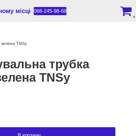
ному місці
068-245-98-68
0
 зелена TNSy
вальна трубка
 зелена TNSy
В корзину