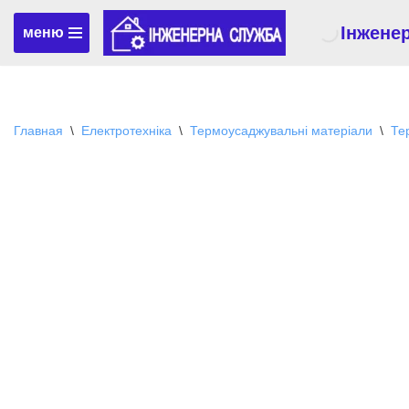
Інжене
меню
Перейти
к
содержимому
Главная
\
Електротехніка
\
Термоусаджувальні матеріали
\
Те