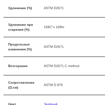
Удлинение (%)
ASTM D2671
Удлинение при
158C°x 168hr
старения (%)
Продольные
ASTM D2671
изменения (%)
Возгорание
ASTM D2671 C method
Сопротивление
ASTM D 876
(Ω.см)
Цвет
Зелёный