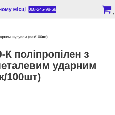
ному місці
068-245-98-68
0
дарним шурупом (пак/100шт)
-К поліпропілен з
металевим ударним
к/100шт)