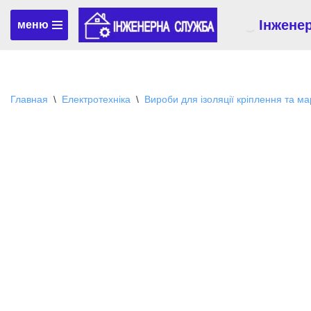
Інжене
меню
Перейти
к
содержимому
Главная
\
Електротехніка
\
Вироби для ізоляції кріплення та м