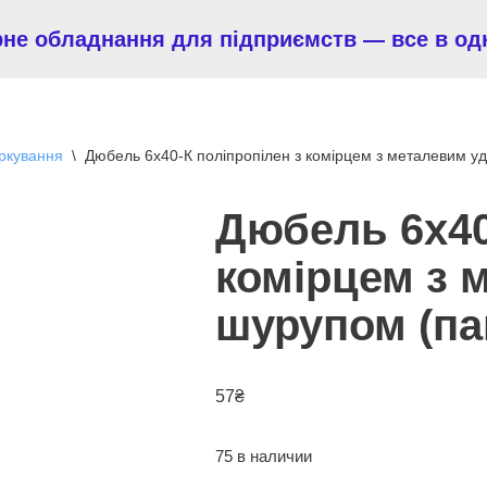
рне обладнання для підприємств — все в од
аркування
\
Дюбель 6х40-К поліпропілен з комірцем з металевим у
Дюбель 6х40
комірцем з 
шурупом (па
57
₴
75 в наличии