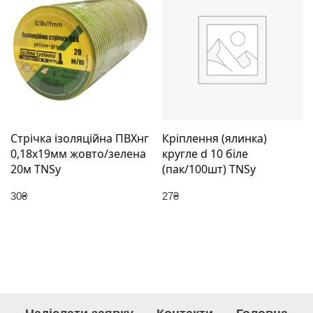
Стрічка ізоляційна ПВХнг
Кріплення (ялинка)
0,18х19мм жовто/зелена
кругле d 10 біле
20м TNSy
(пак/100шт) TNSy
30
₴
27
₴