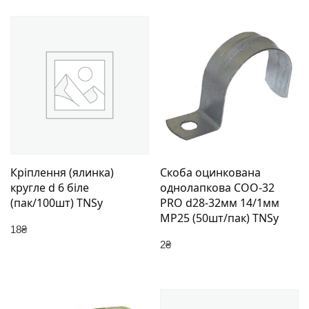
Кріплення (ялинка)
Скоба оцинкована
кругле d 6 біле
однолапкова СОО-32
(пак/100шт) TNSy
PRO d28-32мм 14/1мм
МР25 (50шт/пак) TNSy
18
₴
2
₴