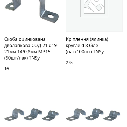
Скоба оцинкована
Кріплення (ялинка)
дволапкова СОД-21 d19-
кругле d 8 біле
21мм 14/0,8мм МР15
(пак/100шт) TNSy
(50шт/пак) TNSy
27
₴
1
₴