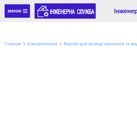
Інжене
меню
Перейти
к
содержимому
Главная
\
Електротехніка
\
Вироби для ізоляції кріплення та м