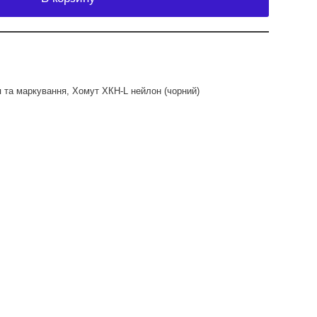
я та маркування
,
Хомут ХКН-L нейлон (чорний)