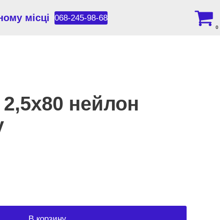
ному місці
068-245-98-68
0
 2,5х80 нейлон
y
В корзину