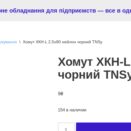
рне обладнання для підприємств — все в од
аркування
\
Хомут ХКН-L 2,5х80 нейлон чорний TNSy
Хомут ХКН-L
чорний TNS
9
₴
154 в наличии