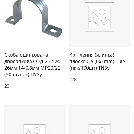
Скоба оцинкована
Кріплення (ялинка)
дволапкова СОД-26 d24-
плоске 0,5 (6х3mm) біле
26мм 14/0,8мм МР20/22
(пак/100шт) TNSy
(50шт/пак) TNSy
27
₴
2
₴