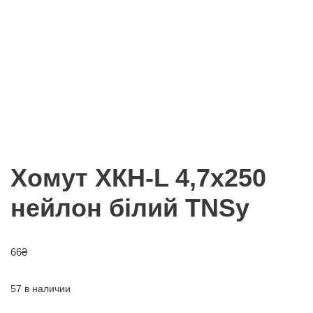
Хомут ХКН-L 4,7х250
нейлон білий TNSy
66
₴
57 в наличии