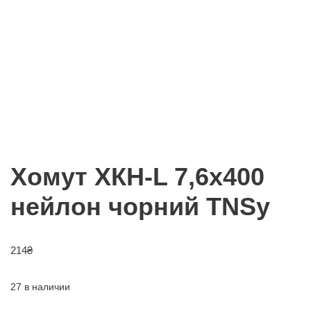
Хомут ХКН-L 7,6х400
нейлон чорний TNSy
214
₴
27 в наличии