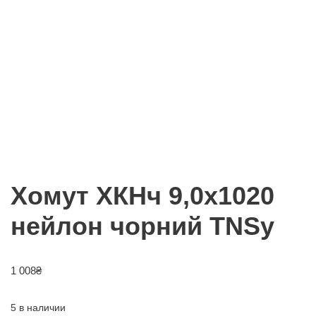
Хомут ХКНч 9,0х1020
нейлон чорний TNSy
1 008
₴
5 в наличии