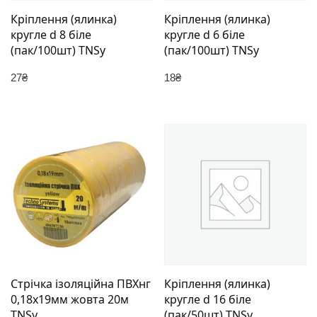
Кріплення (ялинка)
Кріплення (ялинка)
кругле d 8 біле
кругле d 6 біле
(пак/100шт) TNSy
(пак/100шт) TNSy
27
₴
18
₴
Стрічка ізоляційна ПВХнг
Кріплення (ялинка)
0,18х19мм жовта 20м
кругле d 16 біле
TNSy
(пак/50шт) TNSy